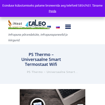
Esinduse külastamiseks palume broneerida aeg telefonil 58547451. Täname
Esinduse külastamiseks palume broneerida aeg telefonil 58547451. Tänam
Peida
Infrapuna põrandaküte, infrapunapaneelid ja
kiirgurid.
PS Thermo –
Universaalne Smart
Termostaat Wifi
PS Thermo – Universaalne Smart...