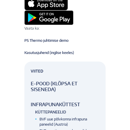
Vaata ka:
PS Thermo juhtimise demo
Kasutusjuhend (inglise keeles)
VIITED
E-POOD (KLÕPSA ET
SISENEDA)
INFRAPUNAKÜTTEST
KÜTTEPANEELID
BVF uue põlvkonna infrapuna
paneelid (Austria)