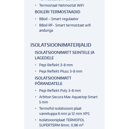
Termostaat Netmostat WiFi
BOILERI TERMOSTAADID
BBoil – Smart regulaator
BBoil RF- Smart termostaat wifi
anduriga
ISOLATSIOONIMATERJALID
ISOLATSIOONIMATT SEINTELE JA
LAGEDELE
Pepi Reflekt 3-8 mm
Pepi Reflekt Pluss 3-8 mm
ISOLATSIOONIMATT
PÕRANDATELE
Pepi Reflekt Poly 3-8 mm
Arbiton Secura Max Aquastop Smart
5 mm
Termofol isolatsiooni plaat
vannituppa 6 mm ja 12 mm XPS
Isolatsiooniplaat TERMOFOL
SUPERTERM 6mm, 0,96 m²