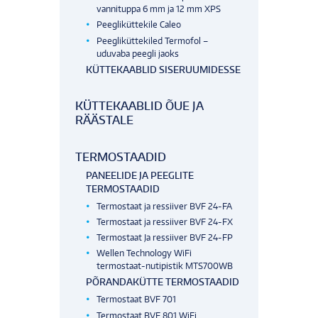
vannituppa 6 mm ja 12 mm XPS
Peegliküttekile Caleo
Peegliküttekiled Termofol –
uduvaba peegli jaoks
KÜTTEKAABLID SISERUUMIDESSE
KÜTTEKAABLID ÕUE JA
RÄÄSTALE
TERMOSTAADID
PANEELIDE JA PEEGLITE
TERMOSTAADID
Termostaat ja ressiiver BVF 24-FA
Termostaat ja ressiiver BVF 24-FX
Termostaat Ja ressiiver BVF 24-FP
Wellen Technology WiFi
termostaat-nutipistik MTS700WB
PÕRANDAKÜTTE TERMOSTAADID
Termostaat BVF 701
Termostaat BVF 801 WiFi