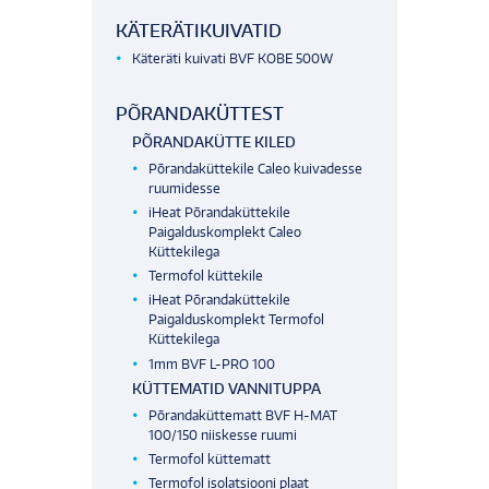
KÄTERÄTIKUIVATID
Käteräti kuivati BVF KOBE 500W
PÕRANDAKÜTTEST
PÕRANDAKÜTTE KILED
Põrandaküttekile Caleo kuivadesse
ruumidesse
iHeat Põrandaküttekile
Paigalduskomplekt Caleo
Küttekilega
Termofol küttekile
iHeat Põrandaküttekile
Paigalduskomplekt Termofol
Küttekilega
1mm BVF L-PRO 100
KÜTTEMATID VANNITUPPA
Põrandaküttematt BVF H-MAT
100/150 niiskesse ruumi
Termofol küttematt
Termofol isolatsiooni plaat