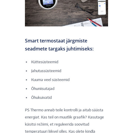
Smart termostaat järgmiste
seadmete targaks juhtimiseks:
Küttesüsteemid
Jahutussüsteemid
Kuuma veel süsteemid
Õhuniisutajad
Õhukuivatid
PS Thermo annab teile kontrolli ja aitab säästa
energiat. Kas teil on muutlik graafik? Kasutage
käsitsi režiimi, et reguleerida soovitud
temperatuuri liikvel olles. Kas olete kindla