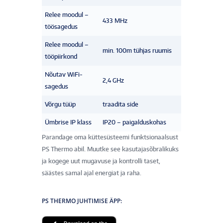
Relee moodul –
433 MHz
töösagedus
Relee moodul –
min. 100m tühjas ruumis
tööpiirkond
Nõutav WiFi-
2,4 GHz
sagedus
Võrgu tüüp
traadita side
Ümbrise IP klass
IP20 – paigalduskohas
Parandage oma küttesüsteemi funktsionaalsust
PS Thermo abil. Muutke see kasutajasõbralikuks
ja kogege uut mugavuse ja kontrolli taset,
säästes samal ajal energiat ja raha.
PS THERMO JUHTIMISE ÄPP: