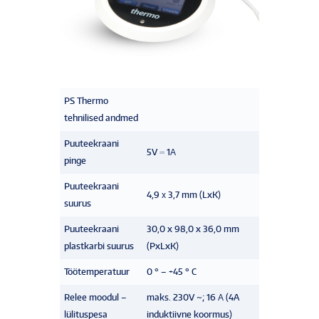
PS Thermo
tehnilised andmed
Puuteekraani
5V ⎓ 1А
pinge
Puuteekraani
4,9 х 3,7 mm (LxK)
suurus
Puuteekraani
30,0 x 98,0 x 36,0 mm
plastkarbi suurus
(PxLxK)
Töötemperatuur
0 ° – +45 ° C
Relee moodul –
maks. 230V ~; 16 А (4A
lülituspesa
induktiivne koormus)