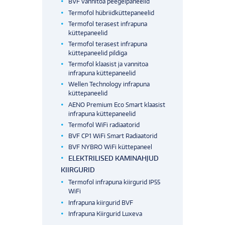
BVF vannitoa peegelpaneelid
Termofol hübriidküttepaneelid
Termofol terasest infrapuna
küttepaneelid
Termofol terasest infrapuna
küttepaneelid pildiga
Termofol klaasist ja vannitoa
infrapuna küttepaneelid
Wellen Technology infrapuna
küttepaneelid
AENO Premium Eco Smart klaasist
infrapuna küttepaneelid
Termofol WiFi radiaatorid
BVF CP1 WiFi Smart Radiaatorid
BVF NYBRO WiFi küttepaneel
ELEKTRILISED KAMINAHJUD
KIIRGURID
Termofol infrapuna kiirgurid IP55
WiFi
Infrapuna kiirgurid BVF
Infrapuna Kiirgurid Luxeva