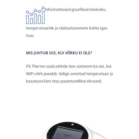
Informatiivsed graafikud mineviku
temperatuuride ja niiskustasemete kohta igas
toas
MIS JUHTUB SIIS, KUI VÕRKU EI OLE?
PS Thermo saab juhtida teie süsteemi ka siis, kui
WiFi võrk puudub. Valige soovitud temperatuur ja
kasutusrežiim otse puutetundlikul ekraanil.