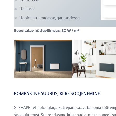
Ühikasse
Hooldusruumidesse, garaažidesse
Soovitatav küttevõimsus: 80 W / m²
KOMPAKTNE SUURUS, KIIRE SOOJENEMINE
X-SHAPE tehnoloogiaga küttepadi saavutab oma töötempe
sisselülitamist. Suurendasime küttepadja, mitte paneeli s