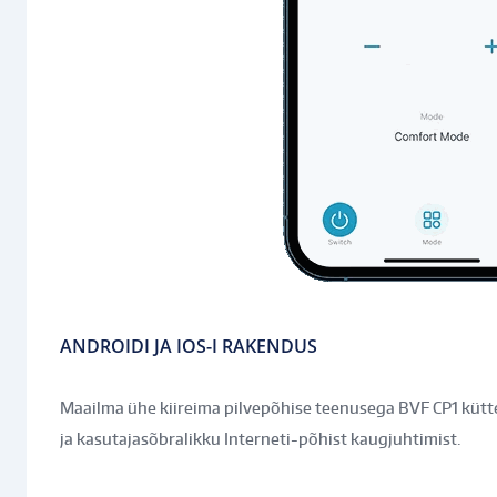
ANDROIDI JA IOS-I RAKENDUS
Maailma ühe kiireima pilvepõhise teenusega BVF CP1 kütt
ja kasutajasõbralikku Interneti-põhist kaugjuhtimist.