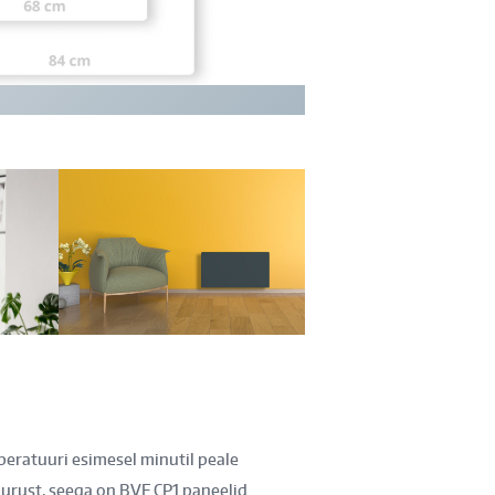
ratuuri esimesel minutil peale
uurust, seega on BVF CP1 paneelid