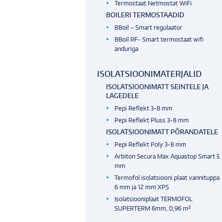
Termostaat Netmostat WiFi
BOILERI TERMOSTAADID
BBoil – Smart regulaator
BBoil RF- Smart termostaat wifi
anduriga
ISOLATSIOONIMATERJALID
ISOLATSIOONIMATT SEINTELE JA
LAGEDELE
Pepi Reflekt 3-8 mm
Pepi Reflekt Pluss 3-8 mm
ISOLATSIOONIMATT PÕRANDATELE
Pepi Reflekt Poly 3-8 mm
Arbiton Secura Max Aquastop Smart 5
mm
Termofol isolatsiooni plaat vannituppa
6 mm ja 12 mm XPS
Isolatsiooniplaat TERMOFOL
SUPERTERM 6mm, 0,96 m²