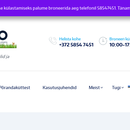
e külastamiseks palume broneerida aeg telefonil 58547451. Täna
induse külastamiseks palume broneerida aeg telefonil 58547451.
Helista kohe
Broneeri kü
+372 5854 7451
10:00-17
id ja
Põrandaküttest
Kasutusjuhendid
Meist
Tugi