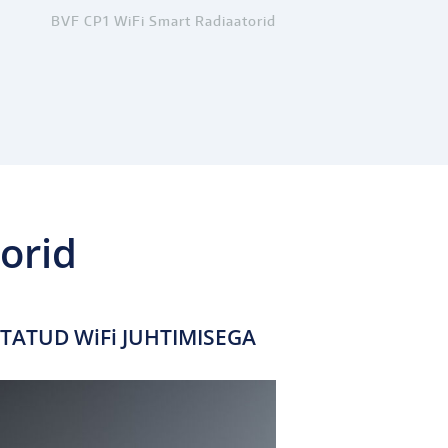
BVF CP1 WiFi Smart Radiaatorid
orid
TATUD WiFi JUHTIMISEGA