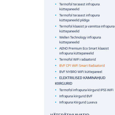
Termofol terasest infrapuna
küttepaneelid
Termofol terasest infrapuna
küttepaneelid pildiga
Termofol klaasist ja vannitoa infrapuna
küttepaneelid
Wellen Technology infrapuna
küttepaneelid
AENO Premium Eco Smart klaasist
infrapuna küttepaneelid
Termofol WiFi radiaatorid
BVF CP1 WiFi Smart Radiaatorid
BVF NYBRO WiFi küttepaneel
ELEKTRILISED KAMINAHJUD
KIIRGURID
Termofol infrapuna kiirgurid IP55 WiFi
Infrapuna kiirgurid BVF
Infrapuna Kiirgurid Luxeva