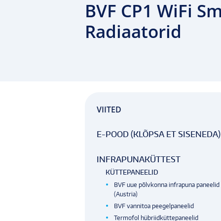
BVF CP1 WiFi Sm
Radiaatorid
VIITED
E-POOD (KLÕPSA ET SISENEDA)
INFRAPUNAKÜTTEST
KÜTTEPANEELID
BVF uue põlvkonna infrapuna paneelid
(Austria)
BVF vannitoa peegelpaneelid
Termofol hübriidküttepaneelid