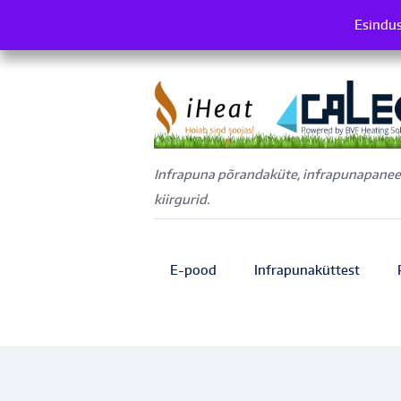
Esindus
Es
Infrapuna põrandaküte, infrapunapaneel
kiirgurid.
E-pood
Infrapunaküttest