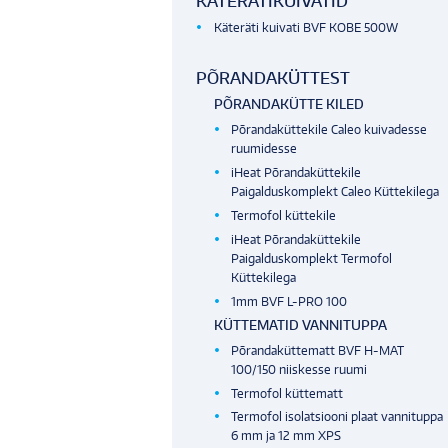
KÄTERÄTIKUIVATID
Käteräti kuivati BVF KOBE 500W
PÕRANDAKÜTTEST
PÕRANDAKÜTTE KILED
Põrandaküttekile Caleo kuivadesse
ruumidesse
iHeat Põrandaküttekile
Paigalduskomplekt Caleo Küttekilega
Termofol küttekile
iHeat Põrandaküttekile
Paigalduskomplekt Termofol
Küttekilega
1mm BVF L-PRO 100
KÜTTEMATID VANNITUPPA
Põrandaküttematt BVF H-MAT
100/150 niiskesse ruumi
Termofol küttematt
Termofol isolatsiooni plaat vannituppa
6 mm ja 12 mm XPS