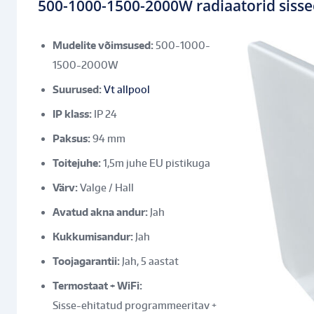
500-1000-1500-2000W radiaatorid sisse
Mudelite võimsused:
500-1000-
1500-2000W
Suurused:
Vt allpool
IP klass:
IP 24
Paksus:
94 mm
Toitejuhe:
1,5m juhe EU pistikuga
Värv:
Valge / Hall
Avatud akna andur:
Jah
Kukkumisandur:
Jah
Toojagarantii:
Jah, 5 aastat
Termostaat + WiFi:
Sisse-ehitatud programmeeritav +