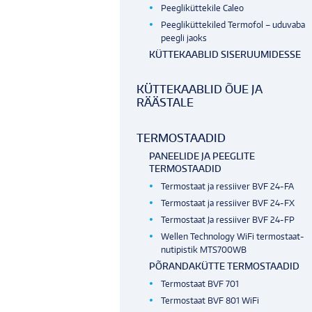
Peegliküttekile Caleo
Peegliküttekiled Termofol – uduvaba
peegli jaoks
KÜTTEKAABLID SISERUUMIDESSE
KÜTTEKAABLID ÕUE JA
RÄÄSTALE
TERMOSTAADID
PANEELIDE JA PEEGLITE
TERMOSTAADID
Termostaat ja ressiiver BVF 24-FA
Termostaat ja ressiiver BVF 24-FX
Termostaat Ja ressiiver BVF 24-FP
Wellen Technology WiFi termostaat-
nutipistik MTS700WB
PÕRANDAKÜTTE TERMOSTAADID
Termostaat BVF 701
Termostaat BVF 801 WiFi