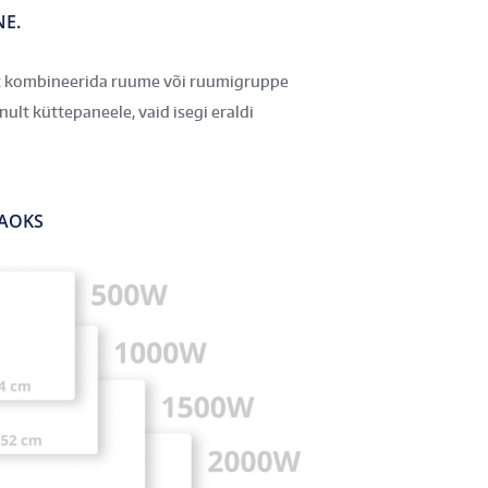
E.
t kombineerida ruume või ruumigruppe
nult küttepaneele, vaid isegi eraldi
JAOKS