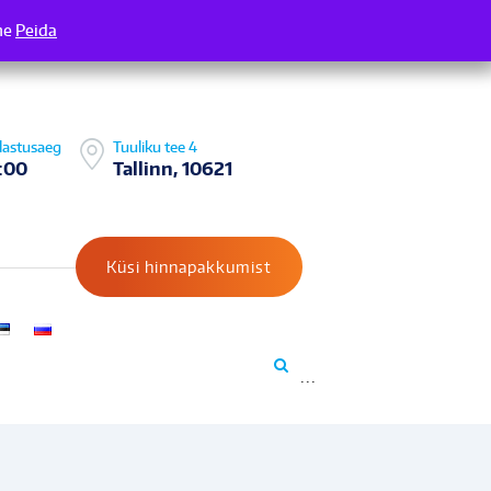
me
 Täname
Peida
lastusaeg
Tuuliku tee 4
:00
Tallinn, 10621
Küsi hinnapakkumist