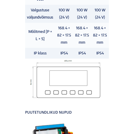
Valgustuse
100 W
100 W
100 W
väljundvõimsus
(24 V)
(24 V)
(24 V)
168.4 ×
168.4 ×
168.4 ×
Mõõtmed [P ×
82 × 17.5
82 × 17.5
82 × 17.5
L × S]
mm
mm
mm
IP klass
IP54
IP54
IP54
PUUTETUNDLIKUD NUPUD