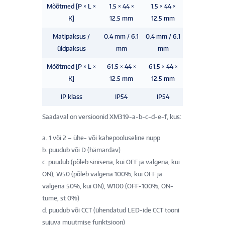
Mõõtmed [P × L ×
1.5 × 44 ×
1.5 × 44 ×
1.5 × 44 ×
K]
12.5 mm
12.5 mm
12.5 mm
Matipaksus /
0.4 mm / 6.1
0.4 mm / 6.1
0.4 mm / 6.1
üldpaksus
mm
mm
mm
Mõõtmed [P × L ×
61.5 × 44 ×
61.5 × 44 ×
61.5 × 44 ×
K]
12.5 mm
12.5 mm
12.5 mm
IP klass
IP54
IP54
IP54
Saadaval on versioonid XM319-a-b-c-d-e-f, kus:
a. 1 või 2 – ühe- või kahepooluseline nupp
b. puudub või D (hämardav)
c. puudub (põleb sinisena, kui OFF ja valgena, kui
ON), W50 (põleb valgena 100%, kui OFF ja
valgena 50%, kui ON), W100 (OFF-100%, ON-
tume, st 0%)
d. puudub või CCT (ühendatud LED-ide CCT tooni
sujuva muutmise funktsioon)