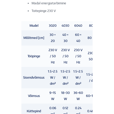
Madal energiatarbimine
Toitepinge 230 V
Mudel
3020
4030
6040
8050
R30
30 ×
40 ×
60 ×
Mõõtmed [cm]
80 × 50
Ø 30
20
30
40
230 V
230 V
230 V
230 V
230 V /
Tööpinge
/ 50
/ 50
/ 50
/ 50
50 Hz
Hz
Hz
Hz
Hz
1.5÷2.5
1.5÷2.5
1.5÷2.5
1.5÷2.5
1.5÷2.5 W
Sisendvõimsus
W /
W /
W /
W /
/ dm²
dm²
dm²
dm²
dm²
9÷15
18÷30
36÷60
10÷17
Võimsus
60÷100W
W
W
W
W
0.06
0.12
0.24
0.07
Küttepind
0.40 m²