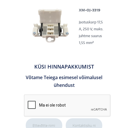
XM-OJ-3319
Jaotuskarp 17,5
A, 250 V, maks.
juhtme suurus
1,55 mm²
KÜSI HINNAPAKKUMIST
Võtame Teiega esimesel võimalusel
ühendust