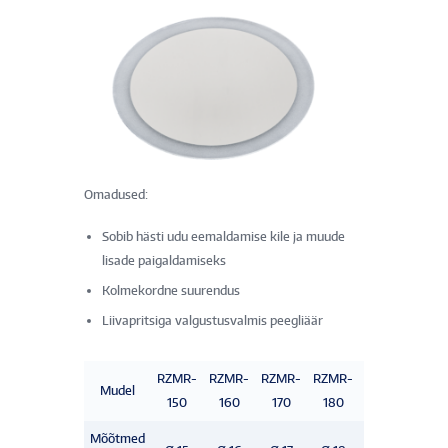
Omadused:
Sobib hästi udu eemaldamise kile ja muude
lisade paigaldamiseks
Kolmekordne suurendus
Liivapritsiga valgustusvalmis peegliäär
RZMR-
RZMR-
RZMR-
RZMR-
RZMR-
RZM
Mudel
150
160
170
180
200
215
Mõõtmed