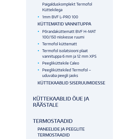
Paigalduskomplekt Termofol
Küttekilega
1mm BVF L-PRO 100
KÜTTEMATID VANNITUPPA
Põrandaküttematt BVF H-MAT
100/150 niiskesse ruumi
Termofol küttematt
Termofol isolatsiooni plaat
vannituppa 6 mm ja 12 mm XPS
Peegliküttekile Caleo
Peegliküttekiled Termofol –
uduvaba peegli jaoks
KÜTTEKAABLID SISERUUMIDESSE
KÜTTEKAABLID ÕUE JA
RÄÄSTALE
TERMOSTAADID
PANEELIDE JA PEEGLITE
TERMOSTAADID