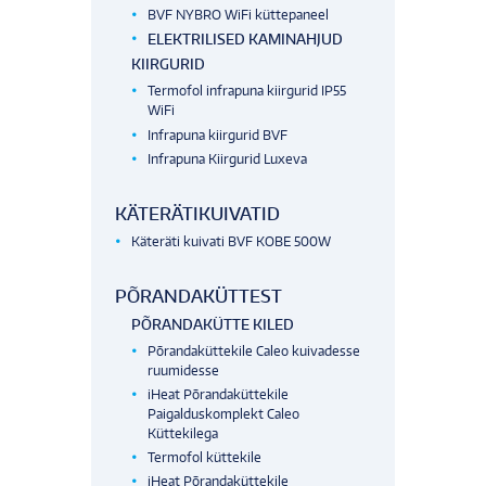
BVF NYBRO WiFi küttepaneel
ELEKTRILISED KAMINAHJUD
KIIRGURID
Termofol infrapuna kiirgurid IP55
WiFi
Infrapuna kiirgurid BVF
Infrapuna Kiirgurid Luxeva
KÄTERÄTIKUIVATID
Käteräti kuivati BVF KOBE 500W
PÕRANDAKÜTTEST
PÕRANDAKÜTTE KILED
Põrandaküttekile Caleo kuivadesse
ruumidesse
iHeat Põrandaküttekile
Paigalduskomplekt Caleo
Küttekilega
Termofol küttekile
iHeat Põrandaküttekile