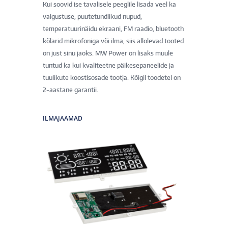
Kui soovid ise tavalisele peeglile lisada veel ka
valgustuse, puutetundlikud nupud,
temperatuurinäidu ekraani, FM raadio, bluetooth
kõlarid mikrofoniga või ilma, siis allolevad tooted
on just sinu jaoks. MW Power on lisaks muule
tuntud ka kui kvaliteetne päikesepaneelide ja
tuulikute koostisosade tootja. Kõigil toodetel on
2-aastane garantii.
ILMAJAAMAD