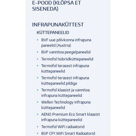
E-POOD (KLÕPSA ET
SISENEDA)
INFRAPUNAKÜTTEST
KÜTTEPANEELID
BVF uue põlvkonna infrapuna
paneelid (Austria)
BVF vannitoa peegelpaneelid
Termofol hübriidküttepaneelid
Termofol terasest infrapuna
küttepaneelid
Termofol terasest infrapuna
küttepaneelid pildiga
Termofol klaasist ja vannitoa
infrapuna küttepaneelid
Wellen Technology infrapuna
küttepaneelid
AENO Premium Eco Smart klaasist
infrapuna küttepaneelid
Termofol WiFi radiaatorid
BVF CP1 WiFi Smart Radiaatorid