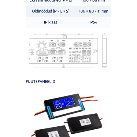
Ekraani mõõtmed [P × L]
166 × 68 mm
Üldmõõdud [P × L × S]
186 × 88 × 11 mm
IP klass
IP54
PUUTEPANEELID