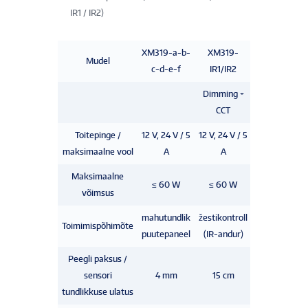
IR1 / IR2)
XM319-a-b-
XM319-
XM319-
Mudel
c-d-e-f
IR1/IR2
IR3/IR4
Dimming +
Dimming
CCT
Toitepinge /
12 V, 24 V / 5
12 V, 24 V / 5
12 V, 24 V / 5
maksimaalne vool
A
A
A
Maksimaalne
≤ 60 W
≤ 60 W
≤ 60 W
võimsus
mahutundlik
žestikontroll
žestikontroll
Toimimispõhimõte
puutepaneel
(IR-andur)
(IR-andur)
Peegli paksus /
sensori
4 mm
15 cm
15 cm
tundlikkuse ulatus