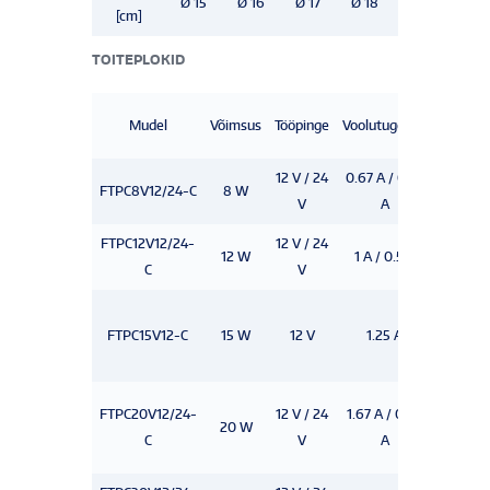
Ø 15
Ø 16
Ø 17
Ø 18
Ø 20
Ø 21
[cm]
TOITEPLOKID
IP
Mudel
Võimsus
Tööpinge
Voolutugevus
klass
12 V / 24
0.67 A / 0.33
FTPC8V12/24-C
8 W
IP 20
V
A
FTPC12V12/24-
12 V / 24
12 W
1 A / 0.5 A
IP 20
C
V
FTPC15V12-C
15 W
12 V
1.25 A
IP 20
FTPC20V12/24-
12 V / 24
1.67 A / 0.84
20 W
IP 20
C
V
A