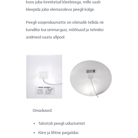
koos juba kinnitatud kleebisega, mille saab
kleepida juba olemasoleva peegli külge.
Peegli soojendusmatte on võimalik tellida nii
kandilisi kui ümmargusi, mõõtusid ja tehnilisi
andmeid vaata allpool.
Omadused:
Takistab peegli udustumist
Kiire ja lihtne paigaldus