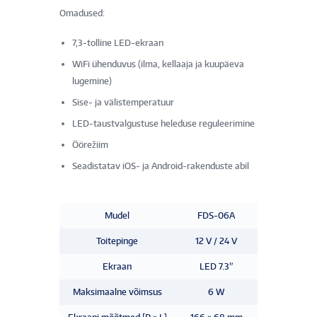
Omadused:
7,3-tolline LED-ekraan
WiFi ühenduvus (ilma, kellaaja ja kuupäeva
lugemine)
Sise- ja välistemperatuur
LED-taustvalgustuse heleduse reguleerimine
Öörežiim
Seadistatav iOS- ja Android-rakenduste abil
Mudel
FDS-06A
Toitepinge
12 V / 24 V
Ekraan
LED 7.3”
Maksimaalne võimsus
6 W