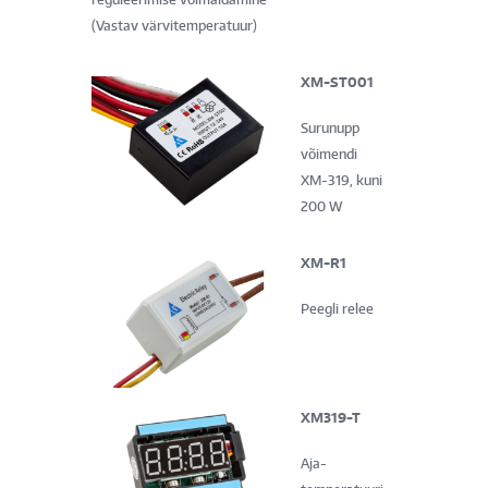
(Vastav värvitemperatuur)
XM-ST001
Surunupp
võimendi
XM-319, kuni
200 W
XM-R1
Peegli relee
XM319-T
Aja-