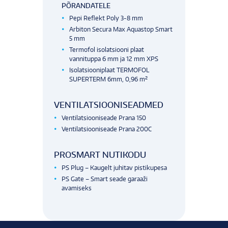
PÕRANDATELE
Pepi Reflekt Poly 3-8 mm
Arbiton Secura Max Aquastop Smart
5 mm
Termofol isolatsiooni plaat
vannituppa 6 mm ja 12 mm XPS
Isolatsiooniplaat TERMOFOL
SUPERTERM 6mm, 0,96 m²
VENTILATSIOONISEADMED
Ventilatsiooniseade Prana 150
Ventilatsiooniseade Prana 200C
PROSMART NUTIKODU
PS Plug – Kaugelt juhitav pistikupesa
PS Gate – Smart seade garaaži
avamiseks