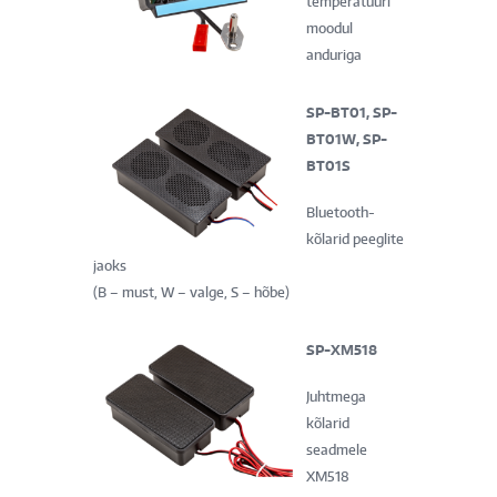
temperatuuri
moodul
anduriga
SP-BT01, SP-
BT01W, SP-
BT01S
Bluetooth-
kõlarid peeglite
jaoks
(B – must, W – valge, S – hõbe)
SP-XM518
Juhtmega
kõlarid
seadmele
XM518