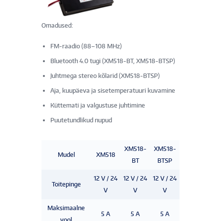
Omadused:
FM-raadio (88–108 MHz)
Bluetooth 4.0 tugi (XM518-BT, XM518-BTSP)
Juhtmega stereo kõlarid (XM518-BTSP)
Aja, kuupäeva ja sisetemperatuuri kuvamine
Küttemati ja valgustuse juhtimine
Puutetundlikud nupud
XM518-
XM518-
Mudel
XM518
BT
BTSP
12 V / 24
12 V / 24
12 V / 24
Toitepinge
V
V
V
Maksimaalne
5 A
5 A
5 A
vool