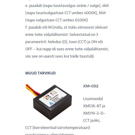
e. puudub (nupu taustavalgus sinine / valge), 4kK
(nupu taustvalgustuse CCT umbes 4000K), 6kK
(nupu valgustuse CCT umbes 6500K)
f. puudub või M (mälu, st mälu viimasest olekust
enne toite väljalülitamist. Salvestatud on 3
parameetrit: heledus (D), toon (CCT) ja ON või
OFF – kui nupp oli sees enne toite väljalülitamist,
siis see on uuesti sees kui toide taastub)
MUUD TARVIKUD
XM-C02
Lisamoodul
XM518-BT ja
XM319-2-D-
CCT jaoks,
CCT (korreleeritud värvitemperatuuri)
reguleerimise võimaldamine