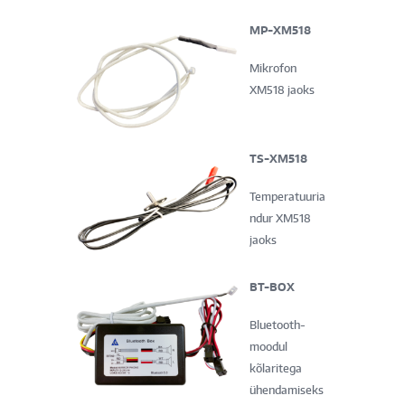
MP-XM518
Mikrofon
XM518 jaoks
TS-XM518
Temperatuuria
ndur XM518
jaoks
BT-BOX
Bluetooth-
moodul
kõlaritega
ühendamiseks