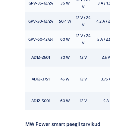
GPV-35-12/24
36 W
3 A / 1.5 A
IP 67
V
12 V / 24
GPV-50-12/24
50.4 W
4.2 A / 2.1 A
IP 67
V
12 V / 24
GPV-60-12/24
60 W
5 A / 2.5 A
IP 67
V
AD12-2501
30 W
12 V
2.5 A
IP 67
AD12-3751
45 W
12 V
3.75 A
IP 67
AD12-5001
60 W
12 V
5 A
IP 67
MW Power smart peegli tarvikud