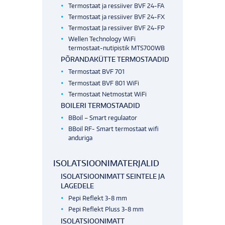
Termostaat ja ressiiver BVF 24-FA
Termostaat ja ressiiver BVF 24-FX
Termostaat Ja ressiiver BVF 24-FP
Wellen Technology WiFi
termostaat-nutipistik MTS700WB
PÕRANDAKÜTTE TERMOSTAADID
Termostaat BVF 701
Termostaat BVF 801 WiFi
Termostaat Netmostat WiFi
BOILERI TERMOSTAADID
BBoil – Smart regulaator
BBoil RF- Smart termostaat wifi
anduriga
ISOLATSIOONIMATERJALID
ISOLATSIOONIMATT SEINTELE JA
LAGEDELE
Pepi Reflekt 3-8 mm
Pepi Reflekt Pluss 3-8 mm
ISOLATSIOONIMATT