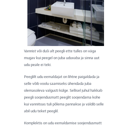
Vannist või duši alt peegli ette tulles on väga
mugav kui peegel on juba uduvaba ja sinna uut
udu peale ei teki.
Peeglilt udu eemaldajat on lihtne paigaldada ja
selle võib voolu saamiseks ühendada juba
olemasoleva valgusti külge. Sellisel juhul hakkab
peegli soojendusmatt peeglit soojendama kohe
kui vannitoas tuli põlema pannakse ja väldib selle
abil udu teket peeglil.
Komplektis on udu eemaldamise soojendusmatt