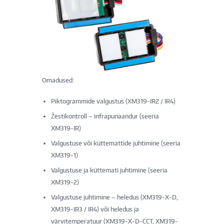
Omadused:
Piktogrammide valgustus (XM319-IR2 / IR4)
Žestikontroll – infrapunaandur (seeria
XM319-IR)
Valgustuse või küttemattide juhtimine (seeria
XM319-1)
Valgustuse ja küttemati juhtimine (seeria
XM319-2)
Valgustuse juhtimine – heledus (XM319-X-D,
XM319-IR3 / IR4) või heledus ja
värvitemperatuur (XM319-X-D-CCT, XM319-