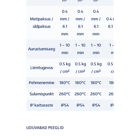
m²
m²
m²
m²
0.4
0.4
0.4
0.4
Matipaksus /
mm /
mm /
mm /
0.4 mm /
mm /
üldpaksus
6.1
6.1
6.1
6.1 mm
6.1
mm
mm
mm
mm
1 – 10
1 – 10
1 – 10
1 – 10
1 – 10
Aurustumisaeg
min
min
min
min
min
0.5 kg
0.5 kg
0.5 kg
0.5 kg /
0.5 kg
Liimitugevus
/ cm²
/ cm²
/ cm²
cm²
/ cm²
Pehmenemine
180°C
180°C
180°C
180°C
180°C
Sulamispunkt
260°C
260°C
260°C
260°C
260°C
IP kaitseaste
IP54
IP54
IP54
IP54
IP54
UDUVABAD PEEGLID