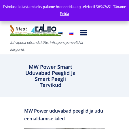
Esinduse külastamiseks palume broneerida aeg telefonil 58547451. Täname
Esinduse külastamiseks palume broneerida aeg telefonil 58547451. Tänam
Peida
Infrapuna põrandaküte, infrapunapaneelid ja
kiirgurid.
MW Power Smart
Uduvabad Peeglid Ja
Smart Peegli
Tarvikud
MW Power uduvabad peeglid ja udu
eemaldamise kiled