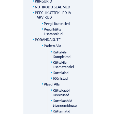
KIIRGURID
NUTIKODU SEADMED
PEEGLIKÜTTEKILED JA
TARVIKUD
Peegli Küttekiled
Peeglikütte
Lisatarvikud
PÕRANDAKÜTE
Parketi Alla
Küttekile
Komplektid
Küttekile
Lisamaterjalid
Küttekiled
Tööriistad
Plaadi Alla
Küttekaabli
Kinnitused
Küttekaablid
Siseruumidesse
Küttematid