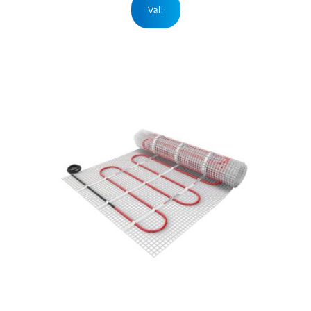
tootel
Vali
on
mitu
varianti.
Valikuid
saab
teha
tootelehel.