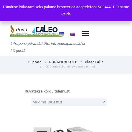
Esinduse külastamiseks palume broneerida aeg telefonil 58547451. Täname
Esinduse külastamiseks palume broneerida aeg telefonil 58547451. Tänam
Peida
Infrapuna põrandaküte, infrapunapaneelid ja
kiirgurid.
E-pood
PÕRANDAKÜTE
Plaadi alla
Küttematid niiskesse ruumi
Kuvatakse kõik 3 tulemust