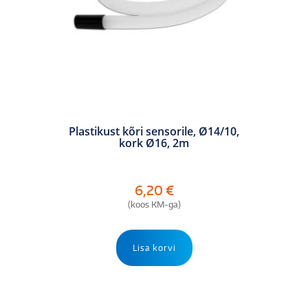
Plastikust kõri sensorile, Ø14/10,
kork Ø16, 2m
6,20
€
(koos KM-ga)
Lisa korvi
OTSI TOODET