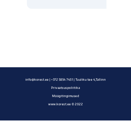
Privaatsuspoliitika
Müügitingimused
www.korest.ee © 2022
Kodulehe tegemine