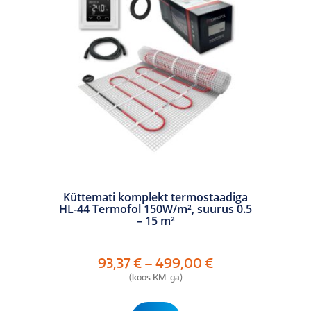
Küttemati komplekt termostaadiga
HL-44 Termofol 150W/m², suurus 0.5
– 15 m²
Hinnavahemik:
93,37
€
–
499,00
€
93,37 €
(koos KM-ga)
kuni
499,00 €
Sellel