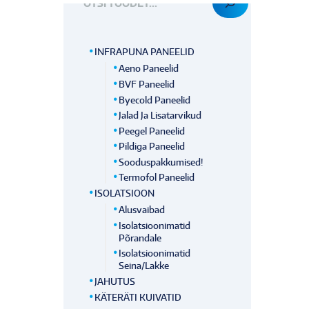
INFRAPUNA PANEELID
Aeno Paneelid
BVF Paneelid
Byecold Paneelid
Jalad Ja Lisatarvikud
Peegel Paneelid
Pildiga Paneelid
Sooduspakkumised!
Termofol Paneelid
ISOLATSIOON
Alusvaibad
Isolatsioonimatid
Põrandale
Isolatsioonimatid
Seina/lakke
JAHUTUS
KÄTERÄTI KUIVATID