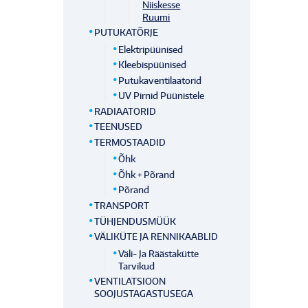
Niiskesse
Ruumi
PUTUKATÕRJE
Elektripüünised
Kleebispüünised
Putukaventilaatorid
UV Pirnid Püünistele
RADIAATORID
TEENUSED
TERMOSTAADID
Õhk
Õhk + Põrand
Põrand
TRANSPORT
TÜHJENDUSMÜÜK
VÄLIKÜTE JA RENNIKAABLID
Väli- Ja Räästakütte
Tarvikud
VENTILATSIOON
SOOJUSTAGASTUSEGA