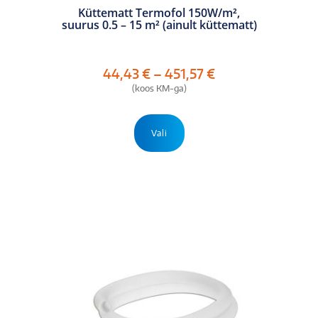
Küttematt Termofol 150W/m²,
suurus 0.5 – 15 m² (ainult küttematt)
Hinnavahemik:
44,43
€
–
451,57
€
44,43 €
(koos KM-ga)
kuni
451,57 €
Sellel
tootel
Vali
on
mitu
varianti.
Valikuid
saab
teha
tootelehel.