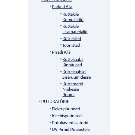
Parketi Alla
Küttekile
Komplektid
Küttekile
Lisamaterjalid
Küttekiled
Tööriistad
Plaadi Alla
Küttekaabli
Kinnitused
Küttekaablid
Siseruumidesse
Küttematid
Niiskesse
Ruumi
PUTUKATÕRJE
Elektripüünised
Kleebispüünised
Putukaventilaatorid
UV Pirnid Püünistele