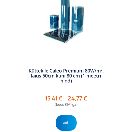
Küttekile Caleo Premium 80W/m²,
laius 50cm kuni 80 cm (1 meetri
hind)
Hinnavahemik:
15,41
€
–
24,77
€
15,41 €
(koos KM-ga)
kuni
24,77 €
Sellel
tootel
Vali
on