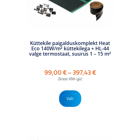
Küttekile paigalduskomplekt Heat
Eco 140W/m² küttekilega + HL-44
valge termostaat, suurus 1 – 15 m²
Hinnavahemik:
99,00
€
–
397,43
€
99,00 €
(koos KM-ga)
kuni
397,43 €
Sellel
tootel
Vali
on
mitu
varianti.
Valikuid
saab
teha