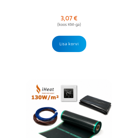
3,07
€
(koos KM-ga)
Lisa korvi