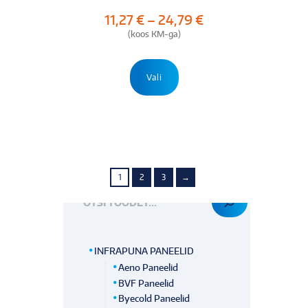
Hinnavahemik:
11,27
€
–
24,79
€
11,27 €
(koos KM-ga)
kuni
24,79 €
Sellel
tootel
Vali
on
mitu
varianti.
Valikuid
saab
teha
tootelehel.
1
2
3
→
OTSI TOODET
INFRAPUNA PANEELID
Aeno Paneelid
BVF Paneelid
Byecold Paneelid