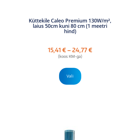
Küttekile Caleo Premium 130W/m²,
laius 50cm kuni 80 cm (1 meetri
hind)
Hinnavahemik:
15,41
€
–
24,77
€
15,41 €
(koos KM-ga)
kuni
24,77 €
Sellel
tootel
Vali
on
mitu
varianti.
Valikuid
saab
teha
tootelehel.