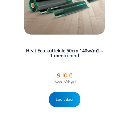
Heat Eco küttekile 50cm 140w/m2 –
1 meetri hind
9,10
€
(koos KM-ga)
Loe edasi