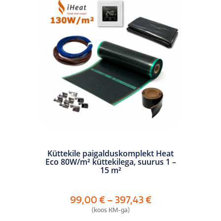
tootelehel.
Küttekile paigalduskomplekt Heat
Eco 80W/m² küttekilega, suurus 1 –
15 m²
Hinnavahemik:
99,00
€
–
397,43
€
99,00 €
(koos KM-ga)
kuni