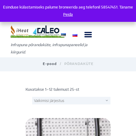
Esinduse külastamiseks palume broneerida aeg telefonil 58547451. Täname
Esinduse külastamiseks palume broneerida aeg telefonil 58547451. Tänam
Peida
Infrapuna põrandaküte, infrapunapaneelid ja
kiirgurid.
E-pood
PÕRANDAKÜTE
Kuvatakse 1–12 tulemust 25-st