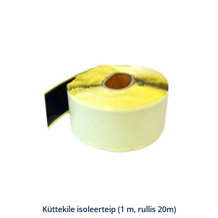
mitu
varianti.
Valikuid
saab
teha
tootelehel.
Küttekile isoleerteip (1 m, rullis 20m)