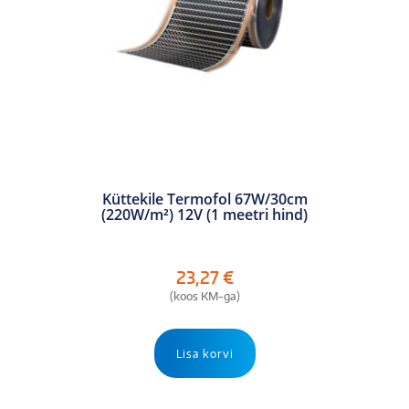
Küttekile Termofol 67W/30cm
(220W/m²) 12V (1 meetri hind)
23,27
€
(koos KM-ga)
Lisa korvi