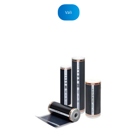
397,43 €
Sellel
tootel
Vali
on
mitu
varianti.
Valikuid
saab
teha
tootelehel.