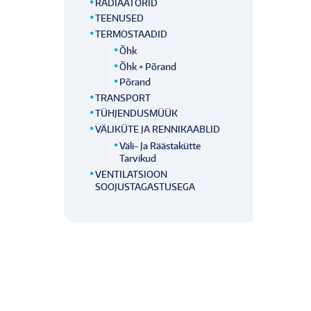
RADIAATORID
TEENUSED
TERMOSTAADID
Õhk
Õhk + Põrand
Põrand
TRANSPORT
TÜHJENDUSMÜÜK
VÄLIKÜTE JA RENNIKAABLID
Väli- Ja Räästakütte
Tarvikud
VENTILATSIOON
SOOJUSTAGASTUSEGA