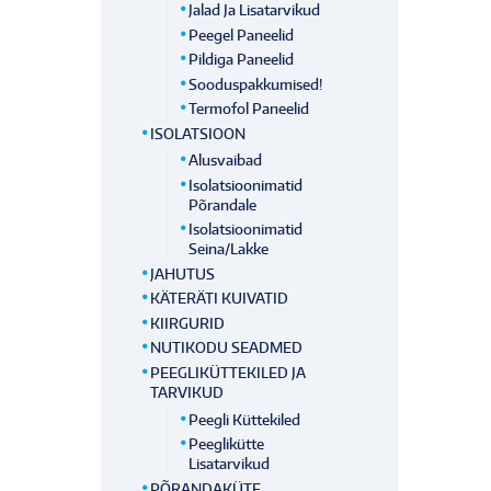
Jalad Ja Lisatarvikud
Peegel Paneelid
Pildiga Paneelid
Sooduspakkumised!
Termofol Paneelid
ISOLATSIOON
Alusvaibad
Isolatsioonimatid
Põrandale
Isolatsioonimatid
Seina/lakke
JAHUTUS
KÄTERÄTI KUIVATID
KIIRGURID
NUTIKODU SEADMED
PEEGLIKÜTTEKILED JA
TARVIKUD
Peegli Küttekiled
Peeglikütte
Lisatarvikud
PÕRANDAKÜTE