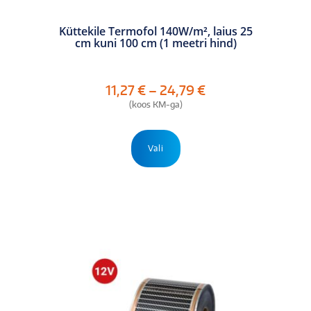
Küttekile Termofol 140W/m², laius 25
cm kuni 100 cm (1 meetri hind)
Hinnavahemik:
11,27
€
–
24,79
€
11,27 €
(koos KM-ga)
kuni
24,79 €
Sellel
tootel
Vali
on
mitu
varianti.
Valikuid
saab
teha
tootelehel.