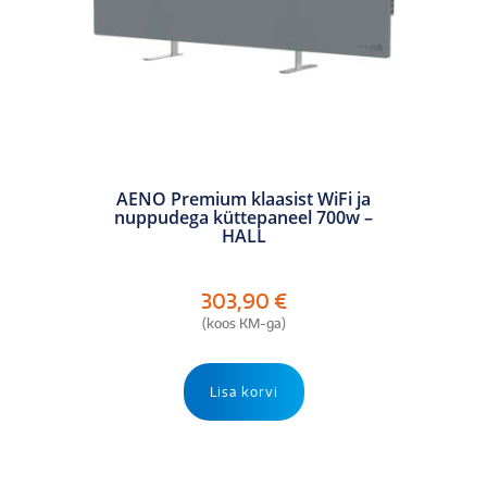
AENO Premium klaasist WiFi ja
nuppudega küttepaneel 700w –
HALL
303,90
€
(koos KM-ga)
Lisa korvi