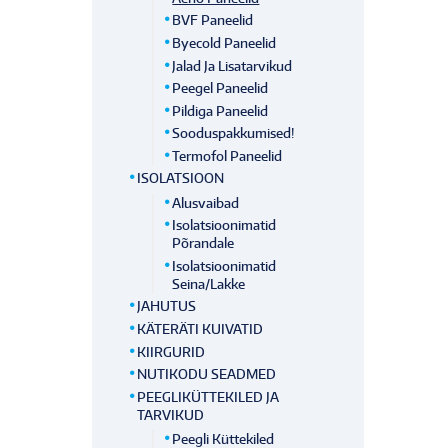
BVF Paneelid
Byecold Paneelid
Jalad Ja Lisatarvikud
Peegel Paneelid
Pildiga Paneelid
Sooduspakkumised!
Termofol Paneelid
ISOLATSIOON
Alusvaibad
Isolatsioonimatid
Põrandale
Isolatsioonimatid
Seina/lakke
JAHUTUS
KÄTERÄTI KUIVATID
KIIRGURID
NUTIKODU SEADMED
PEEGLIKÜTTEKILED JA
TARVIKUD
Peegli Küttekiled