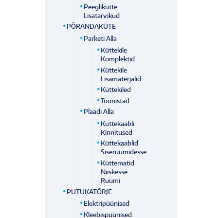
Peeglikütte
Lisatarvikud
PÕRANDAKÜTE
Parketi Alla
Küttekile
Komplektid
Küttekile
Lisamaterjalid
Küttekiled
Tööriistad
Plaadi Alla
Küttekaabli
Kinnitused
Küttekaablid
Siseruumidesse
Küttematid
Niiskesse
Ruumi
PUTUKATÕRJE
Elektripüünised
Kleebispüünised