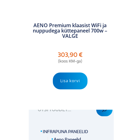
AENO Premium klaasist WiFi ja
nuppudega küttepaneel 700w –
VALGE
303,90
€
(koos KM-ga)
Lisa korvi
OTSI TOODET
INFRAPUNA PANEELID
Aeno Paneelid