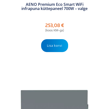
AENO Premium Eco Smart WiFi
infrapuna küttepaneel 700W – valge
253,08
€
(koos KM-ga)
Lisa korvi