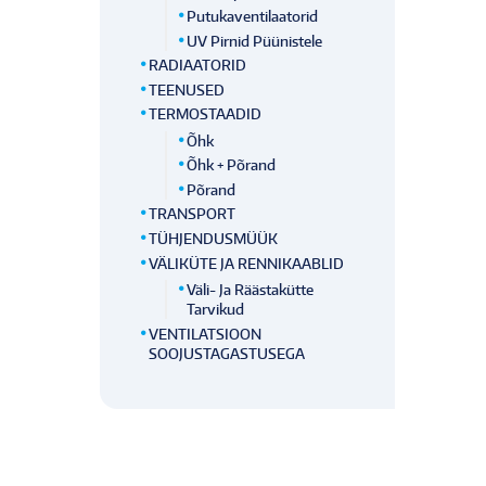
Putukaventilaatorid
UV Pirnid Püünistele
RADIAATORID
TEENUSED
TERMOSTAADID
Õhk
Õhk + Põrand
Põrand
TRANSPORT
TÜHJENDUSMÜÜK
VÄLIKÜTE JA RENNIKAABLID
Väli- Ja Räästakütte
Tarvikud
VENTILATSIOON
SOOJUSTAGASTUSEGA