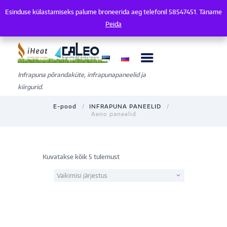
Esinduse külastamiseks palume broneerida aeg telefonil 58547451. Täname
Esinduse külastamiseks palume broneerida aeg telefonil 58547451. Tänam
Peida
Infrapuna põrandaküte, infrapunapaneelid ja
kiirgurid.
E-pood
INFRAPUNA PANEELID
Aeno paneelid
Kuvatakse kõik 5 tulemust