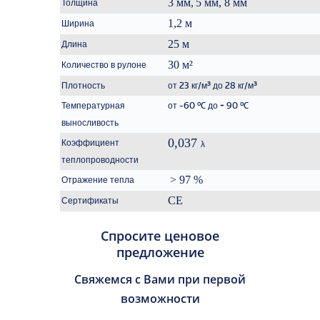
3 мм,
5 мм, 8 мм
Толщина
1,2 м
Ширина
25 м
Длина
30 м²
Количество в рулоне
Плотность
от 23 кг/м³ до 28 кг/м³
o
o
Температурная
от -60
C до + 90
C
выносливость
0,037
Коэффициент
λ
теплопроводности
> 97 %
Отражение тепла
CE
Сертификаты
Спросите ценовое
предложение
Свяжемся с Вами при первой
возможности