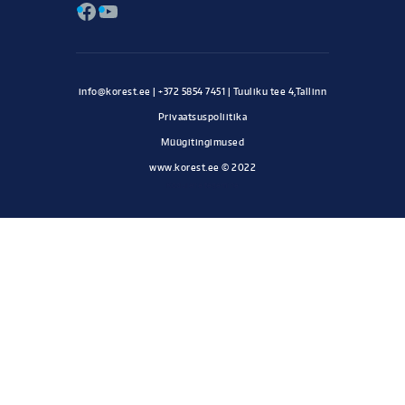
Facebook
YouTube
Privaatsuspoliitika
Müügitingimused
www.korest.ee © 2022
Kodulehe tegemine