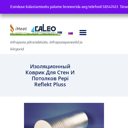
Esinduse külastamiseks palume broneerida aeg telefonil 58547451. Tä
Esinduse külastamiseks palume broneerida aeg telefonil 585474
Infrapuna põrandaküte, infrapunapaneelid ja
kiirgurid.
Изоляционный
Коврик Для Стен И
Потолков Pepi
Reflekt Pluss