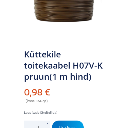
Küttekile
toitekaabel H07V-K
pruun(1 m hind)
0,98
€
(koos KM-ga)
Laos (saab järeltellida)
Küttekile
Lisa korvi