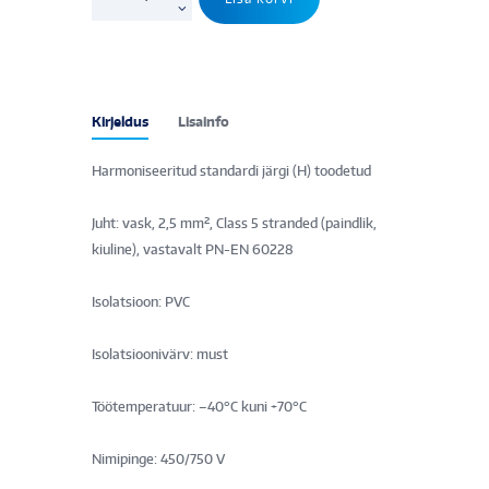
toitekaabel
H07V-
K
pruun(1
m
Kirjeldus
Lisainfo
hind)
kogus
Harmoniseeritud standardi järgi (H) toodetud
Juht: vask, 2,5 mm², Class 5 stranded (paindlik,
kiuline), vastavalt PN-EN 60228
Isolatsioon: PVC
Isolatsioonivärv: must
Töötemperatuur: –40°C kuni +70°C
Nimipinge: 450/750 V