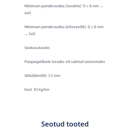
Miinimum painderaadius (tavaline): D ≤ 8 mm →
4xD
Miinimum painderaadius (ettevaatlik): D ≤ 8 mm
→ 2xD
Sisekasutuseks
Püsipaigaldisele torudes või suletud süsteemides
Välisläbimõõt: 3,5 mm
Kaal: 30 kg/km
Seotud tooted