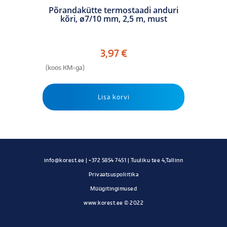
Põrandakütte termostaadi anduri
kõri, ø7/10 mm, 2,5 m, must
3,97
€
(koos KM-ga)
Lisa korvi
Privaatsuspoliitika
Müügitingimused
www.korest.ee © 2022
Kodulehe tegemine