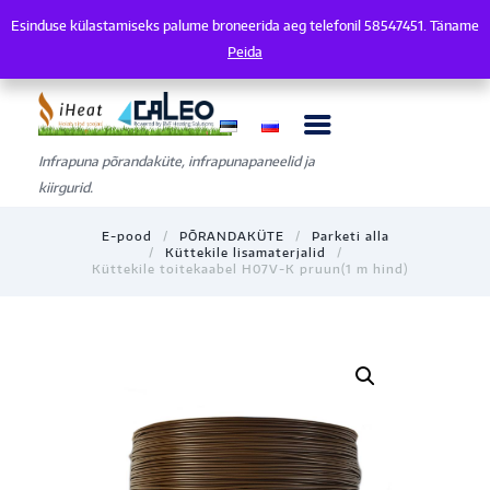
Esinduse külastamiseks palume broneerida aeg telefonil 58547451. Täname
Esinduse külastamiseks palume broneerida aeg telefonil 58547451. Tänam
Peida
Infrapuna põrandaküte, infrapunapaneelid ja
kiirgurid.
E-pood
PÕRANDAKÜTE
Parketi alla
Küttekile lisamaterjalid
Küttekile toitekaabel H07V-K pruun(1 m hind)