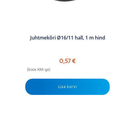
Juhtmekõri Ø16/11 hall, 1 m hind
0,57
€
(koos KM-ga)
Lisa korvi