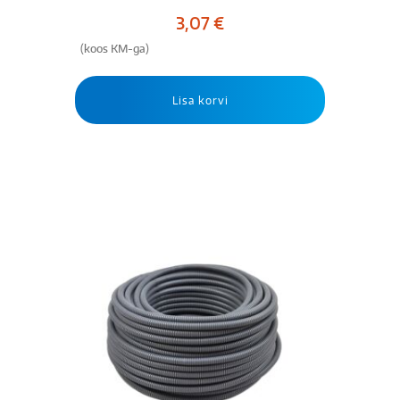
3,07
€
(koos KM-ga)
Lisa korvi