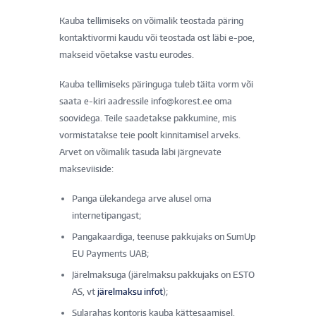
Kauba tellimiseks on võimalik teostada päring
kontaktivormi kaudu või teostada ost läbi e-poe,
makseid võetakse vastu eurodes.
Kauba tellimiseks päringuga tuleb täita vorm või
saata e-kiri aadressile info@korest.ee oma
soovidega. Teile saadetakse pakkumine, mis
vormistatakse teie poolt kinnitamisel arveks.
Arvet on võimalik tasuda läbi järgnevate
makseviiside:
Panga ülekandega arve alusel oma
internetipangast;
Pangakaardiga, teenuse pakkujaks on SumUp
EU Payments UAB;
Järelmaksuga (järelmaksu pakkujaks on ESTO
AS, vt
järelmaksu infot
);
Sularahas kontoris kauba kättesaamisel.