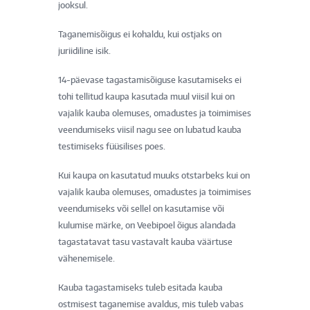
jooksul.
Taganemisõigus ei kohaldu, kui ostjaks on
juriidiline isik.
14-päevase tagastamisõiguse kasutamiseks ei
tohi tellitud kaupa kasutada muul viisil kui on
vajalik kauba olemuses, omadustes ja toimimises
veendumiseks viisil nagu see on lubatud kauba
testimiseks füüsilises poes.
Kui kaupa on kasutatud muuks otstarbeks kui on
vajalik kauba olemuses, omadustes ja toimimises
veendumiseks või sellel on kasutamise või
kulumise märke, on Veebipoel õigus alandada
tagastatavat tasu vastavalt kauba väärtuse
vähenemisele.
Kauba tagastamiseks tuleb esitada kauba
ostmisest taganemise avaldus, mis tuleb vabas