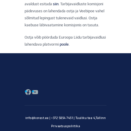
avaldust esitada
siin
. Tarbijavaidluste komisjoni
pädevuses on lahendada ostja ja Veebipoe vahel
sõlmitud lepingust tulenevaid vaidlusi. Ostja
kaebuse läbivaatamine komisjonis on tasuta.
Ostja võib pöörduda Euroopa Liidu tarbijavaidlusi
lahendava platvormi
poole
.
Facebook
YouTube
Privaatsuspoliitika