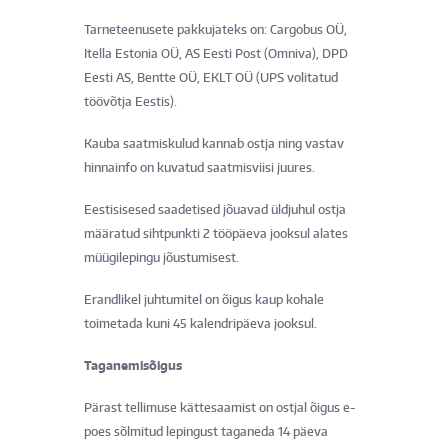
Tarneteenusete pakkujateks on: Cargobus OÜ,
Itella Estonia OÜ, AS Eesti Post (Omniva), DPD
Eesti AS, Bentte OÜ, EKLT OÜ (UPS volitatud
töövõtja Eestis).
Kauba saatmiskulud kannab ostja ning vastav
hinnainfo on kuvatud saatmisviisi juures.
Eestisisesed saadetised jõuavad üldjuhul ostja
määratud sihtpunkti 2 tööpäeva jooksul alates
müügilepingu jõustumisest.
Erandlikel juhtumitel on õigus kaup kohale
toimetada kuni 45 kalendripäeva jooksul.
Taganemisõigus
Pärast tellimuse kättesaamist on ostjal õigus e-
poes sõlmitud lepingust taganeda 14 päeva