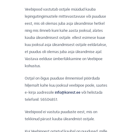
Veebipood vastutab ostjale müüdud kauba
lepingutingimustele mittevastavuse või puuduse
eest, mis oli olemas juba asja üleandmise hetkel
ning mis ilmneb kuni kahe aasta jooksul, alates
kauba üleandmisest ostjale. ellest esimese kuue
kuu jooksul asja üleandmisest ostjale eeldatakse,
et puudus oli olemas juba asja üleandmise ajal.
Vastava eelduse ümberlükkamine on Veebipoe
kohustus.
Ostjal on õigus puuduse ilmnemisel pöörduda
hiljemalt kahe kuu jooksul veebipoe poole, saates
e-kirja aadressile
info@korest.ee
või helistada
telefonil: 56504851.
Veebipood ei vastuta puuduste eest, mis on
tekkinud pärast kauba üleandmist ostjale.
Kui Veebipoest ostetud kaubal on puudused, mille