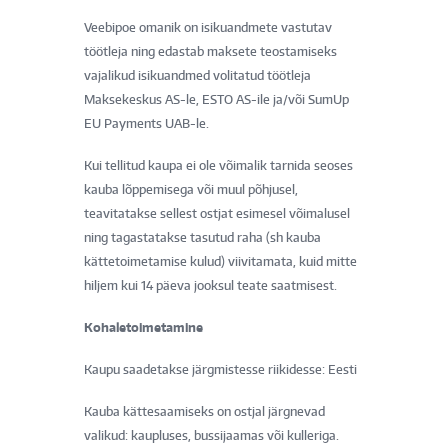
Veebipoe omanik on isikuandmete vastutav
töötleja ning edastab maksete teostamiseks
vajalikud isikuandmed volitatud töötleja
Maksekeskus AS-le, ESTO AS-ile ja/või SumUp
EU Payments UAB-le.
Kui tellitud kaupa ei ole võimalik tarnida seoses
kauba lõppemisega või muul põhjusel,
teavitatakse sellest ostjat esimesel võimalusel
ning tagastatakse tasutud raha (sh kauba
kättetoimetamise kulud) viivitamata, kuid mitte
hiljem kui 14 päeva jooksul teate saatmisest.
Kohaletoimetamine
Kaupu saadetakse järgmistesse riikidesse: Eesti
Kauba kättesaamiseks on ostjal järgnevad
valikud: kaupluses, bussijaamas või kulleriga.