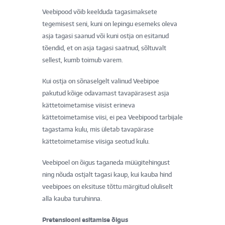
Veebipood võib keelduda tagasimaksete
tegemisest seni, kuni on lepingu esemeks oleva
asja tagasi saanud või kuni ostja on esitanud
tõendid, et on asja tagasi saatnud, sõltuvalt
sellest, kumb toimub varem.
Kui ostja on sõnaselgelt valinud Veebipoe
pakutud kõige odavamast tavapärasest asja
kättetoimetamise viisist erineva
kättetoimetamise viisi, ei pea Veebipood tarbijale
tagastama kulu, mis ületab tavapärase
kättetoimetamise viisiga seotud kulu.
Veebipoel on õigus taganeda müügitehingust
ning nõuda ostjalt tagasi kaup, kui kauba hind
veebipoes on eksituse tõttu märgitud oluliselt
alla kauba turuhinna.
Pretensiooni esitamise õigus