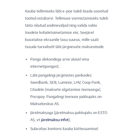
Kauba tellimiseks läbi e-poe tuleb lisada soovitud
tooted ostukorvi. Tellimuse vormistamiseks tuleb
täita nõutud andmeväljad ning valida sobiv
toodete kohaletoimetamise viis. Seejärel
kuvatakse ekraanile tasu suurus, mille saab
tasuda turvaliselt läbi järgnevate makseviiside:
Panga ülekandega arve alusel oma
internetipangast;
Läbi pangalingi järgmistes pankades:
Swedbank, SEB, Luminor, LHV, Coop Pank,
Citadele (maksete algatamise teenusega),
Pocopay. Pangalingi teenuse pakkujaks on
Maksekeskus AS.
Järelmaksuga (järelmaksu pakkujaks on ESTO
AS, vt
järelmaksu infot
);
Sularahas kontoris kauba kättesaamisel.