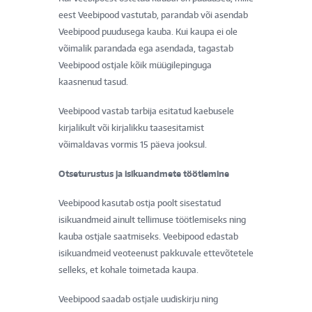
eest Veebipood vastutab, parandab või asendab
Veebipood puudusega kauba. Kui kaupa ei ole
võimalik parandada ega asendada, tagastab
Veebipood ostjale kõik müügilepinguga
kaasnenud tasud.
Veebipood vastab tarbija esitatud kaebusele
kirjalikult või kirjalikku taasesitamist
võimaldavas vormis 15 päeva jooksul.
Otseturustus ja isikuandmete töötlemine
Veebipood kasutab ostja poolt sisestatud
isikuandmeid ainult tellimuse töötlemiseks ning
kauba ostjale saatmiseks. Veebipood edastab
isikuandmeid veoteenust pakkuvale ettevõtetele
selleks, et kohale toimetada kaupa.
Veebipood saadab ostjale uudiskirju ning