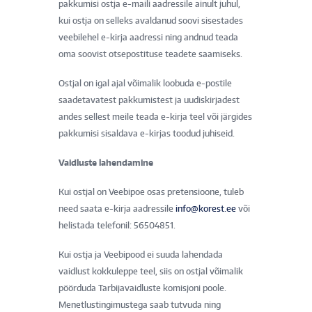
pakkumisi ostja e-maili aadressile ainult juhul,
kui ostja on selleks avaldanud soovi sisestades
veebilehel e-kirja aadressi ning andnud teada
oma soovist otsepostituse teadete saamiseks.
Ostjal on igal ajal võimalik loobuda e-postile
saadetavatest pakkumistest ja uudiskirjadest
andes sellest meile teada e-kirja teel või järgides
pakkumisi sisaldava e-kirjas toodud juhiseid.
Vaidluste lahendamine
Kui ostjal on Veebipoe osas pretensioone, tuleb
need saata e-kirja aadressile
info@korest.ee
või
helistada telefonil: 56504851.
Kui ostja ja Veebipood ei suuda lahendada
vaidlust kokkuleppe teel, siis on ostjal võimalik
pöörduda Tarbijavaidluste komisjoni poole.
Menetlustingimustega saab tutvuda ning