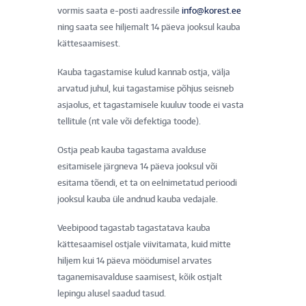
vormis saata e-posti aadressile
info@korest.ee
ning saata see hiljemalt 14 päeva jooksul kauba
kättesaamisest.
Kauba tagastamise kulud kannab ostja, välja
arvatud juhul, kui tagastamise põhjus seisneb
asjaolus, et tagastamisele kuuluv toode ei vasta
tellitule (nt vale või defektiga toode).
Ostja peab kauba tagastama avalduse
esitamisele järgneva 14 päeva jooksul või
esitama tõendi, et ta on eelnimetatud perioodi
jooksul kauba üle andnud kauba vedajale.
Veebipood tagastab tagastatava kauba
kättesaamisel ostjale viivitamata, kuid mitte
hiljem kui 14 päeva möödumisel arvates
taganemisavalduse saamisest, kõik ostjalt
lepingu alusel saadud tasud.