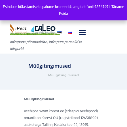
Esinduse külastamiseks palume broneerida aeg telefonil 58547451. Täname
Esinduse külastamiseks palume broneerida aeg telefonil 58547451. Tänam
Peida
Infrapuna põrandaküte, infrapunapaneelid ja
kiirgurid.
Müügitingimused
Müügitingimused
Müügitingimused
Veebipoe www.korest.ee (edaspidi Veebipood)
omanik on Korest OÜ (registrikood 12456892),
asukohaga Tallinn, Kadaka tee 44, 12915.