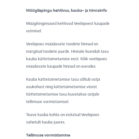
Müügilepingu kehtivus, kauba- ja hinnainfo
Müügitingimused kehtivad Veebipoest kaupade
ostmisel.
Veebipoes müüdavate toodete hinnad on
märgitud toodete juurde. Hinnale lisandub tasu
kauba kättetoimetamise eest. Kõik veebipoes
müüdavate kaupade hinnad on eurodes.
Kauba kättetoimetamise tasu sõltub ostja
asukohast ning kättetoimetamise viisist.
Kättetoimetamise tasu kuvatakse ostjale
tellimuse vormistamisel.
Teave kauba kohta on esitatud Veebipoes
vahetult kauba juures.
Tellimuse vormistamine