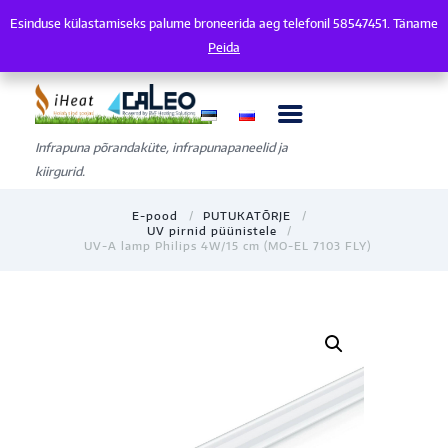
Esinduse külastamiseks palume broneerida aeg telefonil 58547451. Täname
Esinduse külastamiseks palume broneerida aeg telefonil 58547451. Tänam
Peida
Infrapuna põrandaküte, infrapunapaneelid ja
kiirgurid.
E-pood
PUTUKATÕRJE
UV pirnid püünistele
UV-A lamp Philips 4W/15 cm (MO-EL 7103 FLY)