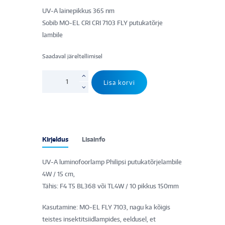
UV-A lainepikkus 365 nm
Sobib MO-EL CRI CRI 7103 FLY putukatõrje
lambile
Saadaval järeltellimisel
UV-
Lisa korvi
A
lamp
Philips
4W/15
cm
Kirjeldus
Lisainfo
(MO-
EL
UV-A luminofoorlamp Philipsi putukatõrjelambile
7103
4W / 15 cm,
FLY)
Tähis: F4 T5 BL368 või TL4W / 10 pikkus 150mm
kogus
Kasutamine: MO-EL FLY 7103, nagu ka kõigis
teistes insektitsiidlampides, eeldusel, et