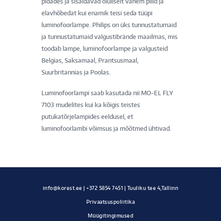
pidades ja sisaldavad oluliselt vähem pliid ja
elavhõbedat kui enamik teisi seda tüüpi
luminofoorlampe. Philips on üks tunnustatumaid
ja tunnustatumaid valgustibrände maailmas, mis
toodab lampe, luminofoorlampe ja valgusteid
Belgias, Saksamaal, Prantsusmaal,
Suurbritannias ja Poolas.
Luminofoorlampi saab kasutada nii MO-EL FLY
7103 mudelites kui ka kõigis teistes
putukatõrjelampides eeldusel, et
luminofoorlambi võimsus ja mõõtmed ühtivad.
Privaatsuspoliitika
Müügitingimused