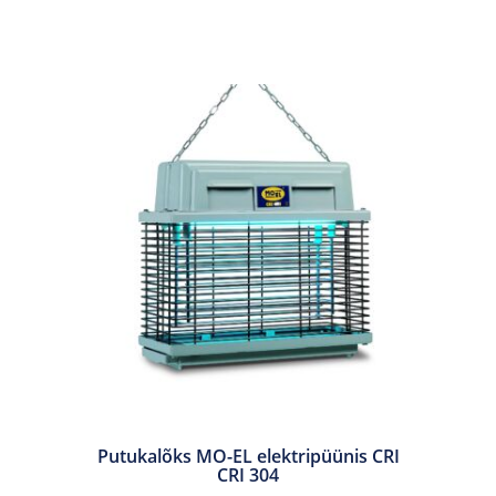
Putukalõks MO-EL elektripüünis CRI
CRI 304