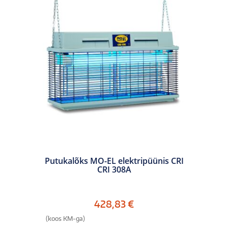
Putukalõks MO-EL elektripüünis CRI
CRI 308A
428,83
€
(koos KM-ga)