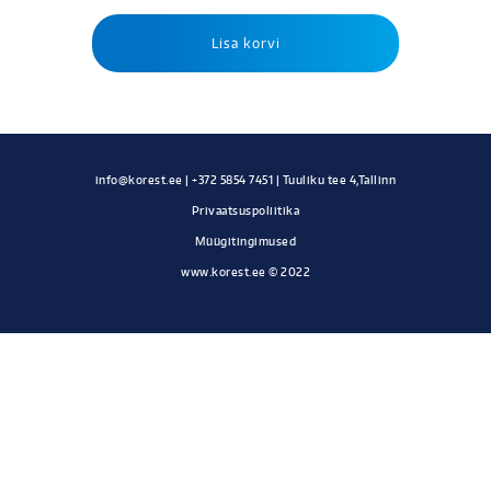
Lisa korvi
Privaatsuspoliitika
Müügitingimused
www.korest.ee © 2022
Kodulehe tegemine