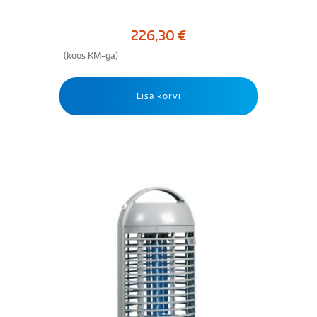
226,30
€
(koos KM-ga)
Lisa korvi