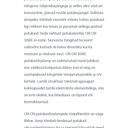
nõrgema tühjenduspingega ja selles olev vool on
konstantne, jäävad restile putukajäägid. Sellistes
lampides tõmbab sisevõrk mõnes kohas putukaid
ligi rohkem kui teises ja purustab sellega püütud
putukaid. Seda nähtust putukalambis CRI CRI
308E ei esine. Seevastu tsingitud terasest
välisvõre kaitseb nii halva ilmastiku kui ka
mustuse ja niiskuse eest. CRI CRI 308E
putukatõrjelamp on valmistatud materjalidest,
mis väldivad kahjustusi lühise korral ning on
vastupidavad kõrgetele temperatuuridele ja UV-
kiirtele. Lambi struktuur takistab igasugust
kokkupuudet lambi elektriliste elementidega, mis
on eriti oluline, kui läheduses on lapsed või
lemmikloomad.
CRI CRI putukatõrjelampide tööpõhimõte on väga
lihtne: lamp tõmbab lendavad putukad
ultraviolettkiirtega ligi ja seejärel kõrvaldab need