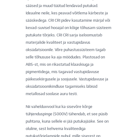
sääsed ja muud tüütud lendavad putukad.
Ideaalne neile, kes peavad võitlema kärbeste ja
sääskedega. CRI CRI pidev kasutamine märjal või
kevad-suvisel hooajal on kõige tõhusam süsteem
putukate tõrjeks. CRI CRI sarja iseloomustab
materjalide kvaliteet ja vastupidavus
oksüdatsioonile. Võre puhastussüsteem tagab
selle tõhususe ka aja möödudes. Plastosad on
ABS-st, mis on rikastatud klaaskiuga ja
pigmentidega, mis tagavad vastupidavuse
päikesekiirgusele ja soojusele. Vastupidavuse ja
oksüdatsioonikindluse tagamiseks läbisid
metallosad soolase auru testi.
Nii vahelduvvool kui ka sisevõre kõrge
tühjenduspinge (5000V) tähendab, et see püsib
puhtana, kuna sellele ei jää putukajääke. See on
oluline, sest kehvema kvaliteediga
putukatõrjelampide puhul, mille siserest on