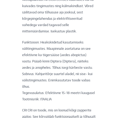
kuivades tingimustes ning külmakindlust. Võred
säilitavad oma tõhususe aja jooksul, sest
kõrgepingelahendus ja elektrifitseeritud
vahedega vardad tagavad selle
mittemäärdumise. Isekustuv plastik.
Funktsioon: Heakskiidetud kasutamiseks
välitingimustes. Maapinnale asetatuna on see
efektiivne ka tiigersääse (aedes abopictus)
vastu. Püüab kinni Diptera (Diptera), näiteks
aedes ja anopheles. Tõhus isegi kärbeste vastu.
Sobivus: Kahjuritõrje suurtel aladel, nii sise- kui
välistingimustes. Enimkasutatav toode vabas
õhus.
Tegevusulatus: Efektiivne 15-18 meetri kaugusel
Tootmisriik: ITAALIA
CRI CRI on toode, mis on loonud kõigi zapperite
ajaloo. See kõrvaldab funktsionaalselt ja tõhusalt