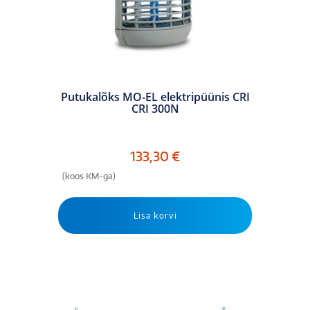
Putukalõks MO-EL elektripüünis CRI
CRI 300N
133,30
€
(koos KM-ga)
Lisa korvi