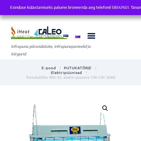
Esinduse külastamiseks palume broneerida aeg telefonil 58547451. Tän
Esinduse külastamiseks palume broneerida aeg telefonil 58547451.
Infrapuna põrandaküte, infrapunapaneelid ja
kiirgurid.
E-pood
PUTUKATÕRJE
Elektripüünised
Putukalõks MO-EL elektripüünis CRI CRI 308E