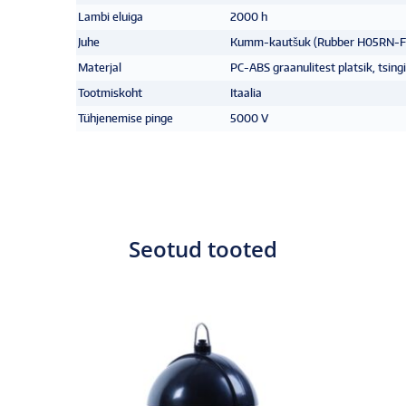
Lambi eluiga
2000 h
Juhe
Kumm-kautšuk (Rubber H05RN-F
Materjal
PC-ABS graanulitest platsik, tsing
Tootmiskoht
Itaalia
Tühjenemise pinge
5000 V
Seotud tooted