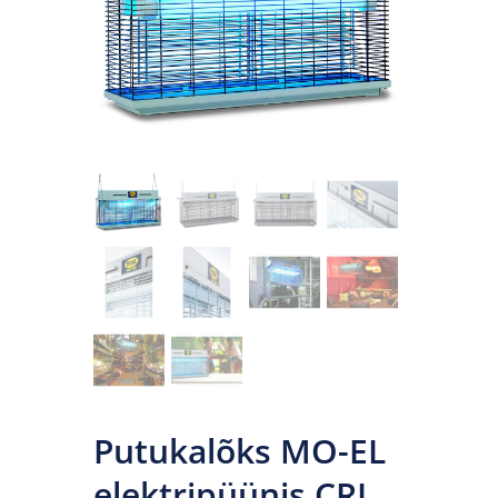
Putukalõks MO-EL
elektripüünis CRI