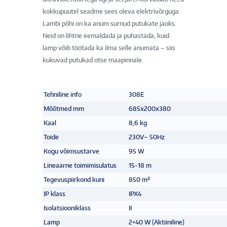
kokkupuutel seadme sees oleva elektrivõrguga.
Lambi põhi on ka anum surnud putukate jaoks.
Neid on lihtne eemaldada ja puhastada, kuid
lamp võib töötada ka ilma selle anumata – siis
kukuvad putukad otse maapinnale.
Tehniline info
308E
Mõõtmed mm
685x200x380
Kaal
8,6 kg
Toide
230V~ 50Hz
Kogu võimsustarve
95 W
Lineaarne toimimisulatus
15-18 m
Tegevuspiirkond kuni
850 m²
IP klass
IPX4
Isolatsiooniklass
II
Lamp
2×40 W (Aktiiniline)