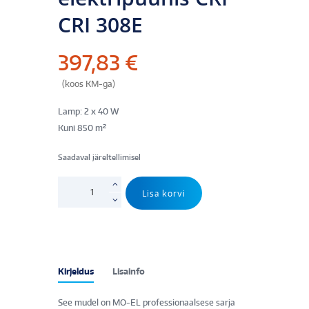
CRI 308E
397,83
€
(koos KM-ga)
Lamp: 2 x 40 W
Kuni 850 m²
Saadaval järeltellimisel
Putukalõks
Lisa korvi
MO-
EL
elektripüünis
CRI
CRI
Kirjeldus
Lisainfo
308E
kogus
See mudel on MO-EL professionaalsese sarja