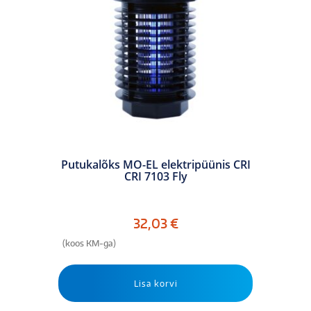
Putukalõks MO-EL elektripüünis CRI
CRI 7103 Fly
32,03
€
(koos KM-ga)
Lisa korvi