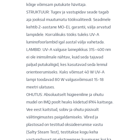
kõige võimsam putukate hävitaja.
STRUKTUUR: Tugev ja vastupidav seade tagab
aja jooksul muutumatu töökvaliteedi. Seadmele
kehtib 2-aastane MO-EL garantii, välja arvatud
lampidele. Korralikuks tööks tuleks UV-A
luminofoorlambid igal aastal välja vahetada.
LAMBID: UV-A valguse lainepikkus 315–400 nm
ei ole inimsilmale nähtav, kuid seda tajuvad
paljud putukaliigid, kes kasutavad seda lennul
orienteerumiseks. Kaks võimsat 40 W UV-A
lampi toodavad 80 W valgusvõimsust 15-18
meetri ulatuses.
OHUTUS: Absoluutselt hügieeniline ja ohutu
mudel on IMQ poolt heaks kiidetud IPX4 kaitsega.
Vee eest kaitstud, sobiv ja ohutu püsivalt
välitingimustes paigaldamiseks. Võred ja
plastosad on testitud oksüdeerumise vastu
(Salty Steam Test), testitakse kogu keha
vastupidavust nii ekstreemses kuumuses kui ka