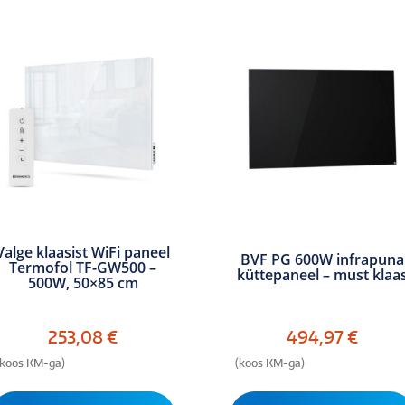
Valge klaasist WiFi paneel
BVF PG 600W infrapuna
Termofol TF-GW500 –
küttepaneel – must klaa
500W, 50×85 cm
253,08
€
494,97
€
(koos KM-ga)
(koos KM-ga)