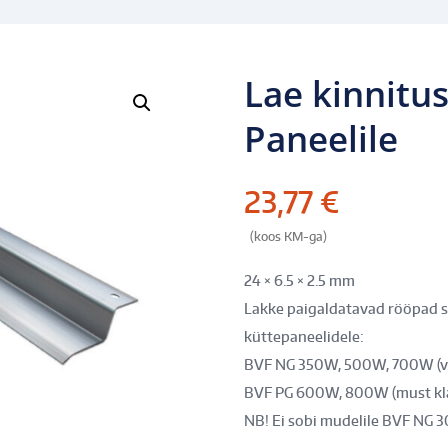
Lae kinnitu
Paneelile
23,77
€
(koos KM-ga)
24 × 6.5 × 2.5 mm
Lakke paigaldatavad rööpad s
küttepaneelidele:
BVF NG 350W, 500W, 700W (va
BVF PG 600W, 800W (must klaa
NB! Ei sobi mudelile BVF NG 