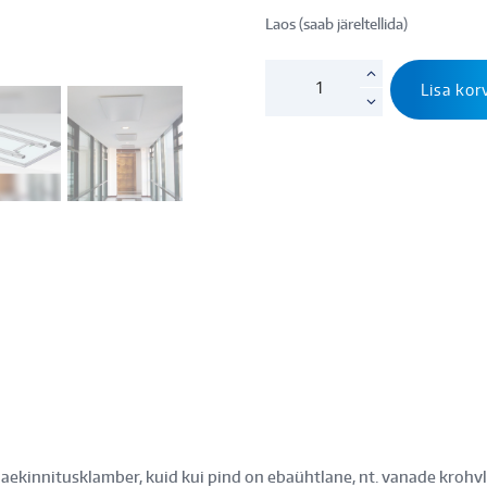
Laos (saab järeltellida)
Lae
Lisa kor
kinnitusrööpad
BVF
Paneelile
kogus
laekinnitusklamber, kuid kui pind on ebaühtlane, nt. vanade krohv