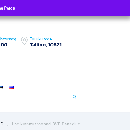
me
 Täname
Peida
lastusaeg
Tuuliku tee 4
:00
Tallinn, 10621
ID
Lae kinnitusrööpad BVF Paneelile