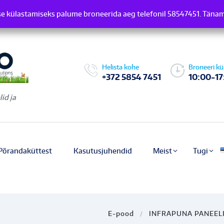
e külastamiseks palume broneerida aeg telefonil 58547451. Täna
induse külastamiseks palume broneerida aeg telefonil 58547451.
Helista kohe
Broneeri kü
+372 5854 7451
10:00-17
id ja
Põrandaküttest
Kasutusjuhendid
Meist
Tugi
E-pood
INFRAPUNA PANEEL