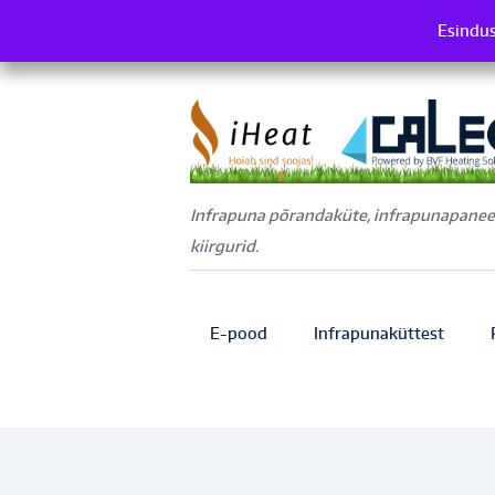
Esindus
Es
Infrapuna põrandaküte, infrapunapaneel
kiirgurid.
E-pood
Infrapunaküttest