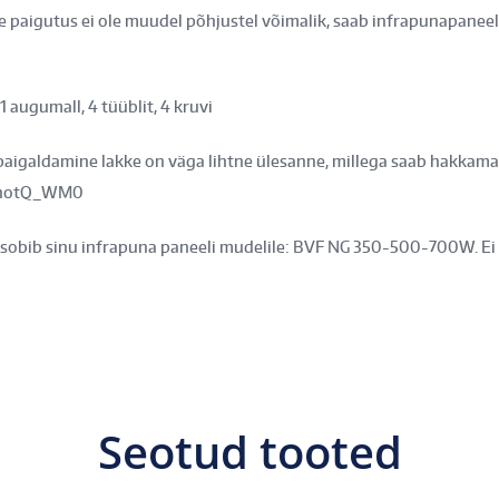
ne paigutus ei ole muudel põhjustel võimalik, saab infrapunapaneel
1 augumall, 4 tüüblit, 4 kruvi
 paigaldamine lakke on väga lihtne ülesanne, millega saab hakkama
aBnotQ_WM0
i sobib sinu infrapuna paneeli mudelile: BVF NG 350-500-700W. Ei so
Seotud tooted