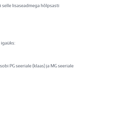
i selle lisaseadmega hõlpsasti
 igaüks:
bi PG seeriale (klaas) ja MG seeriale