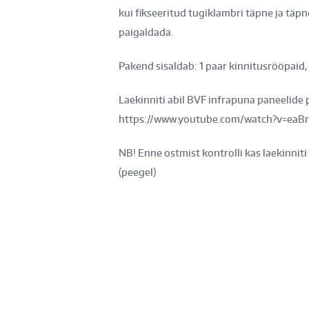
kui fikseeritud tugiklambri täpne ja täp
paigaldada.
Pakend sisaldab: 1 paar kinnitusrööpaid, 
Laekinniti abil BVF infrapuna paneelide
https://www.youtube.com/watch?v=e
NB! Enne ostmist kontrolli kas laekinnit
(peegel)