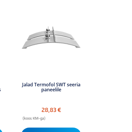
Jalad Termofol SWT seeria
s
paneelile
28,83
€
(koos KM-ga)