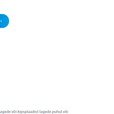
vi
lagede või kipsplaadist lagede puhul või