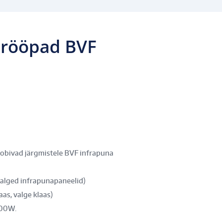
srööpad BVF
obivad järgmistele BVF infrapuna
lged infrapunapaneelid)
s, valge klaas)
300W.