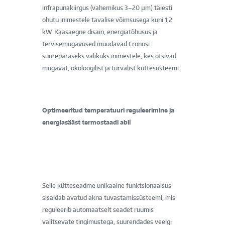
infrapunakiirgus (vahemikus 3–20 µm) täiesti
ohutu inimestele tavalise võimsusega kuni 1,2
kW. Kaasaegne disain, energiatõhusus ja
tervisemugavused muudavad Cronosi
suurepäraseks valikuks inimestele, kes otsivad
mugavat, ökoloogilist ja turvalist küttesüsteemi.
Optimeeritud temperatuuri reguleerimine ja
energiasääst termostaadi abil
Selle kütteseadme unikaalne funktsionaalsus
sisaldab avatud akna tuvastamissüsteemi, mis
reguleerib automaatselt seadet ruumis
valitsevate tingimustega, suurendades veelgi