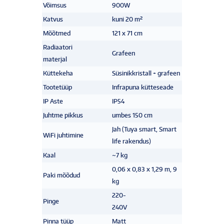
Võimsus
900W
Katvus
kuni 20 m²
Mõõtmed
121 x 71 cm
Radiaatori
Grafeen
materjal
Küttekeha
Süsinikkristall + grafeen
Tootetüüp
Infrapuna kütteseade
IP Aste
IP54
Juhtme pikkus
umbes 150 cm
Jah (Tuya smart, Smart
WiFi juhtimine
life rakendus)
Kaal
~7 kg
0,06 x 0,83 x 1,29 m, 9
Paki mõõdud
kg
220-
Pinge
240V
Pinna tüüp
Matt