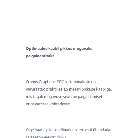
Optimaalne kaabli pikkus mugavaks
paigaldamiseks
Cronos Graphene PRO infrapunaküte on
varustatud praktilise 1,5 meetri pikkuse kaabliga,
mis tagab mugavuse seadme paigaldamisel
erinevatesse kohtadesse.
Õige kaabli pikkus võimaldab kergesti ühendada
radiaatori elektrivõrku.