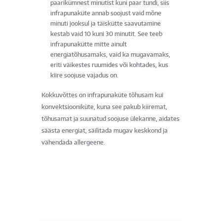
paarikümnest minutist kuni paar tundi, siis
infrapunaküte annab soojust vaid mõne
minuti jooksul ja täiskütte saavutamine
kestab vaid 10 kuni 30 minutit. See teeb
infrapunakütte mitte ainult
energiatõhusamaks, vaid ka mugavamaks,
eriti väikestes ruumides või kohtades, kus
kiire soojuse vajadus on.
Kokkuvõttes on infrapunaküte tõhusam kui
konvektsiooniküte, kuna see pakub kiiremat,
tõhusamat ja suunatud soojuse ülekanne, aidates
säästa energiat, säilitada mugav keskkond ja
vähendada allergeene.