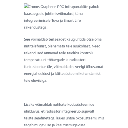
Cronos Graphene PRO infrapunaküte pakub
kaasaegseid juhtimisvõimalusi, tänu
integreerimisele Tuya ja Smart Life
rakendustega.
See võimaldab teil seadet kaugjuhtida otse oma
nutitelefonist, olenemata teie asukohast. Need
rakendused annavad teile täieliku kontrolli
temperatuuri, tööaegade ja radiaatori
funktsioonide üle, võimaldades veelgi tõhusamat
energiahooldust ja küttesüsteemi kohandamist
teie eluviisiga.
Lisaks võimaldab nutikate kodusüsteemide
ühilduvus, et radiaator integreerub sujuvalt
teiste seadmetega, luues ühtse ökosüsteemi, mis
tagab mugavuse ja kasutusmugavuse.