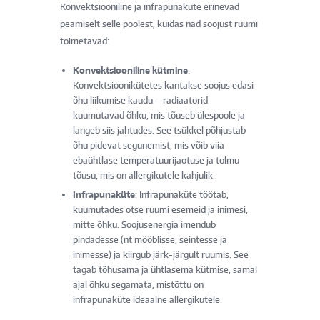
Konvektsiooniline ja infrapunaküte erinevad
peamiselt selle poolest, kuidas nad soojust ruumi
toimetavad:
Konvektsiooniline kütmine
:
Konvektsioonikütetes kantakse soojus edasi
õhu liikumise kaudu – radiaatorid
kuumutavad õhku, mis tõuseb ülespoole ja
langeb siis jahtudes. See tsükkel põhjustab
õhu pidevat segunemist, mis võib viia
ebaühtlase temperatuurijaotuse ja tolmu
tõusu, mis on allergikutele kahjulik.
Infrapunaküte
: Infrapunaküte töötab,
kuumutades otse ruumi esemeid ja inimesi,
mitte õhku. Soojusenergia imendub
pindadesse (nt mööblisse, seintesse ja
inimesse) ja kiirgub järk-järgult ruumis. See
tagab tõhusama ja ühtlasema kütmise, samal
ajal õhku segamata, mistõttu on
infrapunaküte ideaalne allergikutele.