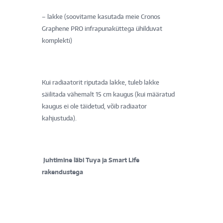
– lakke (soovitame kasutada meie Cronos
Graphene PRO infrapunaküttega ühilduvat
komplekti)
Kui radiaatorit riputada lakke, tuleb lakke
säilitada vähemalt 15 cm kaugus (kui määratud
kaugus ei ole täidetud, võib radiaator
kahjustuda).
Juhtimine läbi Tuya ja Smart Life
rakendustega