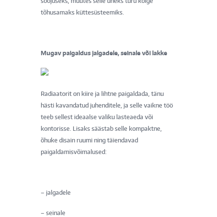
soojuseks, muutes selle üheks turu kõige
tõhusamaks küttesüsteemiks.
Mugav paigaldus jalgadele, seinale või lakke
Radiaatorit on kiire ja lihtne paigaldada, tänu
hästi kavandatud juhenditele, ja selle vaikne töö
teeb sellest ideaalse valiku lasteaeda või
kontorisse. Lisaks säästab selle kompaktne,
õhuke disain ruumi ning täiendavad
paigaldamisvõimalused:
– jalgadele
– seinale