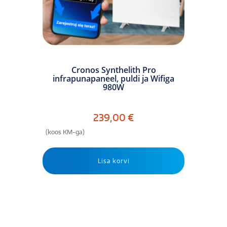
Cronos Synthelith Pro
infrapunapaneel, puldi ja Wifiga
980W
239,00
€
(koos KM-ga)
Lisa korvi