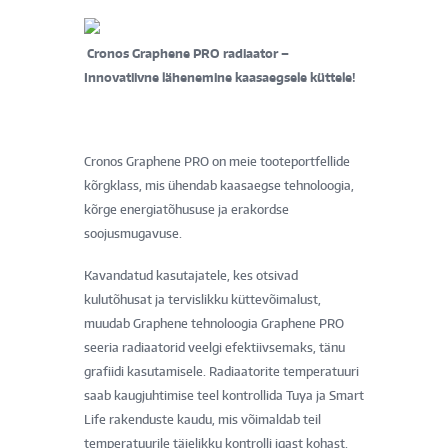
Cronos Graphene PRO radiaator –
Innovatiivne lähenemine kaasaegsele küttele!
Cronos Graphene PRO on meie tooteportfellide
kõrgklass, mis ühendab kaasaegse tehnoloogia,
kõrge energiatõhususe ja erakordse
soojusmugavuse.
Kavandatud kasutajatele, kes otsivad
kulutõhusat ja tervislikku küttevõimalust,
muudab Graphene tehnoloogia Graphene PRO
seeria radiaatorid veelgi efektiivsemaks, tänu
grafiidi kasutamisele. Radiaatorite temperatuuri
saab kaugjuhtimise teel kontrollida Tuya ja Smart
Life rakenduste kaudu, mis võimaldab teil
temperatuurile täielikku kontrolli igast kohast.