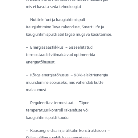
mis ei kasuta seda tehnoloogiat.
– Nutitelefoni ja kaugjuhtimispult –
Kaugjuhtimine Tuya rakenduse, Smart Life ja
kaugjuhtimispuldi abil tagab mugava kasutamise.
– Energiasäästlikkus – Sisseehitatud
termostaadid võimaldavad optimeerida
energiatõhusust.
– Kõrge energiatõhusus – 98% elektrienergia
muundumine soojuseks, mis vähendab kütte
maksumust.
– Reguleeritav termostaat – Täpne
temperatuurikontroll rakenduse või
kaugjuhtimispuldi kaudu.
– Kaasaegne disain ja ülikõhn konstruktsioon –
Stiilne välimus sobib kaasaegsetesse