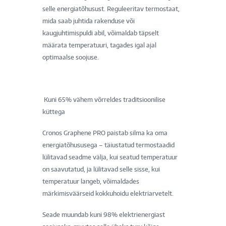
selle energiatõhusust. Reguleeritav termostaat,
mida saab juhtida rakenduse või
kaugjuhtimispuldi abil, võimaldab täpselt
määrata temperatuuri, tagades igal ajal
optimaalse soojuse.
Kuni 65% vähem võrreldes traditsioonilise
küttega
Cronos Graphene PRO paistab silma ka oma
energiatõhususega – täiustatud termostaadid
lülitavad seadme välja, kui seatud temperatuur
on saavutatud, ja lülitavad selle sisse, kui
temperatuur langeb, võimaldades
märkimisväärseid kokkuhoidu elektriarvetelt.
Seade muundab kuni 98% elektrienergiast