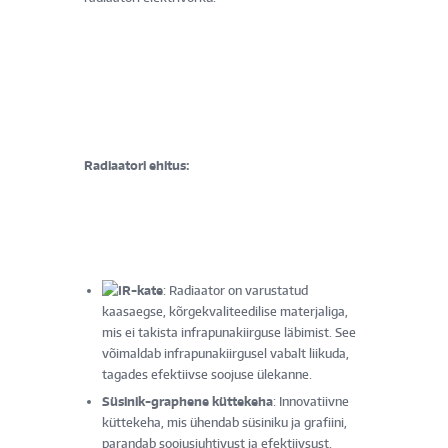
Radiaatori ehitus:
IR-kate
: Radiaator on varustatud
kaasaegse, kõrgekvaliteedilise materjaliga,
mis ei takista infrapunakiirguse läbimist. See
võimaldab infrapunakiirgusel vabalt liikuda,
tagades efektiivse soojuse ülekanne.
Süsinik-graphene küttekeha
: Innovatiivne
küttekeha, mis ühendab süsiniku ja grafiini,
parandab soojusjuhtivust ja efektiivsust.