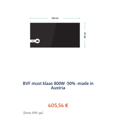
BVF must klaas 800W -50% -made in
Austria
405,54
€
(koos KM-ga)