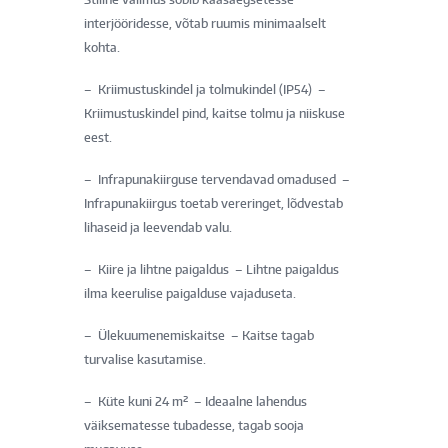
interjööridesse, võtab ruumis minimaalselt
kohta.
– Kriimustuskindel ja tolmukindel (IP54) –
Kriimustuskindel pind, kaitse tolmu ja niiskuse
eest.
– Infrapunakiirguse tervendavad omadused –
Infrapunakiirgus toetab vereringet, lõdvestab
lihaseid ja leevendab valu.
– Kiire ja lihtne paigaldus – Lihtne paigaldus
ilma keerulise paigalduse vajaduseta.
– Ülekuumenemiskaitse – Kaitse tagab
turvalise kasutamise.
– Küte kuni 24 m² – Ideaalne lahendus
väiksematesse tubadesse, tagab sooja