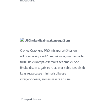
mugavuse.
Üliõhuke disain paksusega 2 cm
Cronos Graphene PRO infrapunaküttes on
ülikõhn disain, vaid 2 cm paksune, muutes selle
turu üheks kompaktsemaks seadmeks. See
õhuke disain tagab, et radiaator sobib ideaalselt
kaasaegsetesse minimalistlikesse
interjööridesse, samas säästes ruumi.
Komplekti sisu: