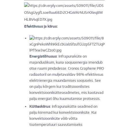
Efektiivsus ja kiirus:
Energiatõhusus
: Infrapunaküte on
majanduslikum, kuna soojusenergia imendub
otse ruumi pindadesse. Cronos Graphene PRO
radiaatoril on muljetavaldav 98% efektiivsus
elektrienergia muundamises soojuseks. See
on palju kõrgem kui traditsioonilistes
konvektsioonikütteseadmetes, mis kaotavad
palju energiat õhu kuumutamise protsessis.
Kütteskiirus
: Infrapunakütte seadmed on
palju kiiremad kui konvektsiooniküte. Kui
konvektsiooniküte võib võtta
toatemperatuuri saavutamiseks