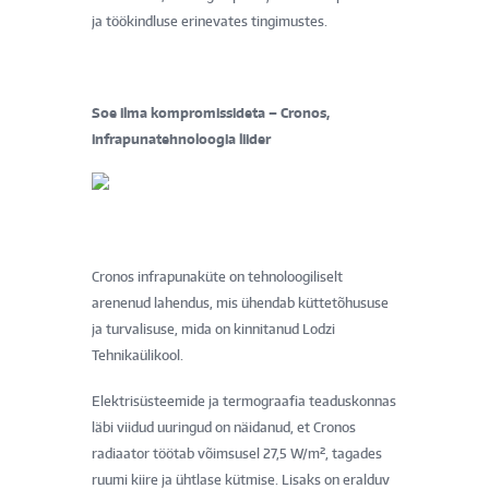
ja töökindluse erinevates tingimustes.
Soe ilma kompromissideta – Cronos,
infrapunatehnoloogia liider
Cronos infrapunaküte on tehnoloogiliselt
arenenud lahendus, mis ühendab küttetõhususe
ja turvalisuse, mida on kinnitanud Lodzi
Tehnikaülikool.
Elektrisüsteemide ja termograafia teaduskonnas
läbi viidud uuringud on näidanud, et Cronos
radiaator töötab võimsusel 27,5 W/m², tagades
ruumi kiire ja ühtlase kütmise. Lisaks on eralduv