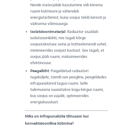
Nende materjalide kasutamine viib kiirema
ruumi kütmiseni ja vähendab
energiatarbimist, kuna soojus tekib kiiresti ja
väiksema võimsusega.
Isolatsioonimaterjal
: Radiaator sisaldab
isolatsioonikihti, mis tagab kõrge
soojustakistuse seina ja kütteelemendi vahel,
minimeerides soojust kaotust. See tagab, et
soojus jääb ruumi, maksimeerides
efektiivsuse.
Peegelkiht
: Paigaldatud radiaatori
tagaküljele, toimib see peeglina, peegeldades
infrapunakiired tagasi ruumi. Selle
tulemusena suunatakse kogu kiirgus ruumi,
kus soojus on vajalik, optimeerides
energiakasutust.
Miks on infrapunaküte tõhusam kui
konvektsiooniline kütmine?