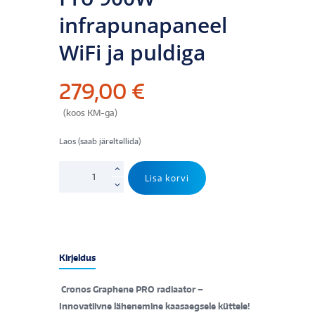
infrapunapaneel
WiFi ja puldiga
279,00
€
(koos KM-ga)
Laos (saab järeltellida)
Cronos
Lisa korvi
GRAFEN
Pro
900W
infrapunapaneel
WiFi
Kirjeldus
ja
puldiga
Cronos Graphene PRO radiaator –
kogus
Innovatiivne lähenemine kaasaegsele küttele!