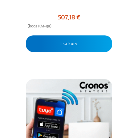
507,18
€
(koos KM-ga)
Lisa korvi