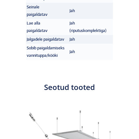
Seinale
Jah
paigaldatav
Lae alla
Jah
paigaldatav
(riputuskomplektiga)
Jalgadele paigaldatav
Jah
Sobib paigaldamiseks
Jah
vannituppa/kööki
Seotud tooted