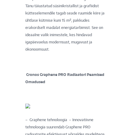
Tänu täiustatud süsinikristallist ja grafiidist
kütteselemendile tagab seade ruumide kiire ja
ühtlase kütmise kuni 15 m², pakkudes
erakordselt madalat energiatarbimist. See on
ideaalne valik inimestele, kes hindavad
igapäevaelus modernsust, mugavust ja
ökonoomsust.
Cronos Graphene PRO Radiaatori Peamised
Omadused
– Graphene tehnoloogia – Innovatiivne
tehnoloogia suurendab Graphene PRO
radiaatorite efektiivsust võrreldes mudelitega,