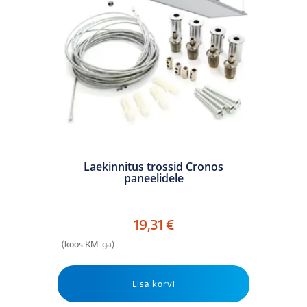
Laekinnitus trossid Cronos
paneelidele
19,31
€
(koos KM-ga)
Lisa korvi