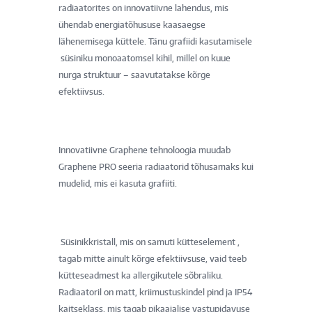
radiaatorites on innovatiivne lahendus, mis
ühendab energiatõhususe kaasaegse
lähenemisega küttele. Tänu grafiidi kasutamisele
süsiniku monoaatomsel kihil, millel on kuue
nurga struktuur – saavutatakse kõrge
efektiivsus.
Innovatiivne Graphene tehnoloogia muudab
Graphene PRO seeria radiaatorid tõhusamaks kui
mudelid, mis ei kasuta grafiiti.
Süsinikkristall, mis on samuti kütteselement ,
tagab mitte ainult kõrge efektiivsuse, vaid teeb
kütteseadmest ka allergikutele sõbraliku.
Radiaatoril on matt, kriimustuskindel pind ja IP54
kaitseklass, mis tagab pikaajalise vastupidavuse